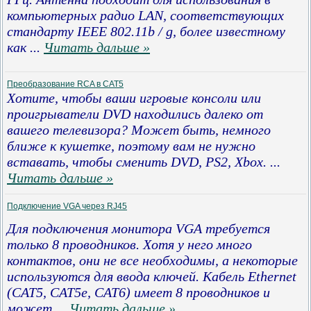
компьютерных радио LAN, соответствующих
стандарту IEEE 802.11b / g, более известному
как
...
Читать дальше »
Преобразование RCA в CAT5
Хотите, чтобы ваши игровые консоли или
проигрыватели DVD находились далеко от
вашего телевизора? Может быть, немного
ближе к кушетке, поэтому вам не нужно
вставать, чтобы сменить DVD, PS2, Xbox.
...
Читать дальше »
Подключение VGA через RJ45
Для подключения монитора VGA требуется
только 8 проводников. Хотя у него много
контактов, они не все необходимы, а некоторые
используются для ввода ключей. Кабель Ethernet
(CAT5, CAT5e, CAT6) имеет 8 проводников и
может
...
Читать дальше »