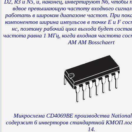
D2, R3 и N5, и, наконец, инвертируют N6, чтобы
вдвое превышающую частоту входного сигнал
работать в широком диапазоне частот.
При пок
компонентов ширина импульсов в точке E и F сос
нс, поэтому рабочий цикл выхода будет соста
частота равна 1 МГц, когда входная частота сос
AM AM Bosschaert
Микросхема CD4069BE
производства National
содержит 6 инверторов стандартной КМОП логи
14.