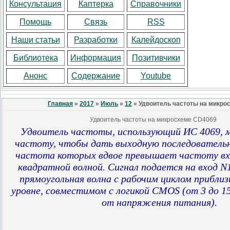
Консультация
Каптерка
Справочники
Помощь
Связь
RSS
Наши статьи
Разработки
Калейдоскоп
Библиотека
Информация
Позитивчики
Анонс
Содержание
Youtube
Главная
»
2017
»
Июль
»
12
» Удвоитель частоты на микро
Удвоитель частоты на микросхеме CD4069
Удвоитель частоты, использующий ИС
4069
,
частоту, чтобы дать выходную последовательн
частота которых
вдвое превышает частоту вхо
квадратной волной.
Сигнал подается на вход N1
прямоугольная волна с рабочим циклом прибли
уровне, совместимом с логикой CMOS (от 3 до 1
от напряжения питания).