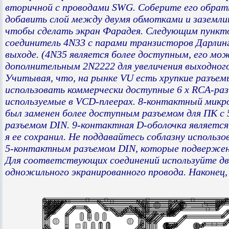
вторичной с проводами SWG. Соберите его обр
добавить слой между двумя обмотками и заземлит
чтобы сделать экран Фарадея. Следующим пункт
соединитель 4N33 с парами транзисторов Дарлинг
выходе. (4N35 является более доступным, его мо
дополнительным 2N2222 для увеличения выходного
Учитывая, что, на рынке VU есть хрупкие разъем
использовать коммерчески доступные 6 x RCA-ра
используемые в VCD-плеерах. 8-контактный мик
был заменен более доступным разъемом для ПК с
разъемом DIN. 9-контактная D-оболочка являетс
я ее сохранил. Не поддавайтесь соблазну использо
5-контактным разъемом DIN, которые подвержен
Для соответствующих соединений используйте дв
одножильного экранированного провода. Наконец,