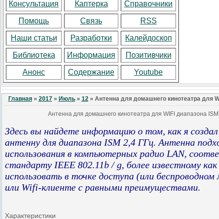
Консультация
Каптерка
Справочники
Помощь
Связь
RSS
Наши статьи
Разработки
Калейдоскоп
Библиотека
Информация
Позитивчики
Анонс
Содержание
Youtube
Главная
»
2017
»
Июль
»
12
» Антенна для домашнего кинотеатра для WIF
Антенна для домашнего кинотеатра для WIFI диапазона ISM 
Здесь вы найдете информацию о том, как я созда
антенну для диапазона ISM 2,4 ГГц. Антенна подх
использования в компьютерных радио LAN, соот
стандарту IEEE 802.11b / g, более известному как
использовать в точке доступа (или беспроводно
или Wifi-клиенте с равными преимуществами.
Характеристики