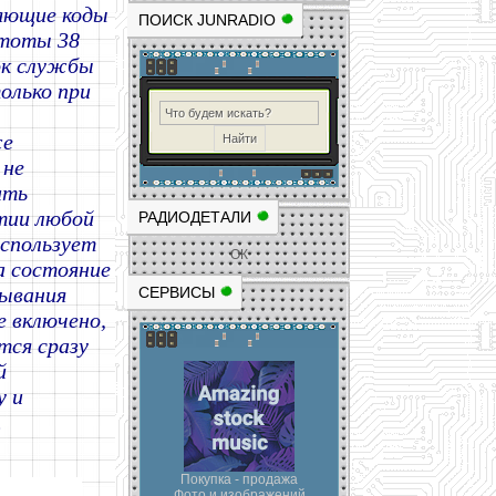
ляющие коды
ПОИСК JUNRADIO
стоты 38
ок службы
олько при
же
 не
ить
тии любой
РАДИОДЕТАЛИ
спользует
ОК
а состояние
рывания
СЕРВИСЫ
е включено,
тся сразу
й
у и
.
Покупка - продажа
Фото и изображений