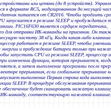
устройствами или цепями (до 8 устройств). Управ
ся
в формате RC5
,
модулированном до несущей ча
редатчик питается от CR2016. Чтобы продлить ср
U запускается в режиме SLEEP и пробуждаться т
виши. PIC16F630 является сердцем передатчика,
го для отправки ИК-команды на приемник. Он так
несущую частоту 38 кГц. Когда какая-либо клавиша
оцессор работает в режиме SLEEP, чтобы уменьш
 энергии и пробуждение батареи только при нажа
обы запустить CPU из режима SLEEP, процессор и
при изменении функции, которая прерывается, когд
няется, а затем выполнение программы после пре
 векторе прерывания, если глобальное прерывание н
апускает выполнение Первая строка кода выполняе
укции SLEEP. В процедуре обслуживания прерывани
 обеспечение будет сканировать нажатую клавиш
 ИК-команду, соответствующую нажатой клавише