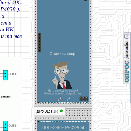
дной ИК-
P4838 ).
 и
ает в
ая ИК-
а и та же
Ставки на спорт
Есть свободное время?
Можешь немного подработать.
ДРУЗЬЯ JR