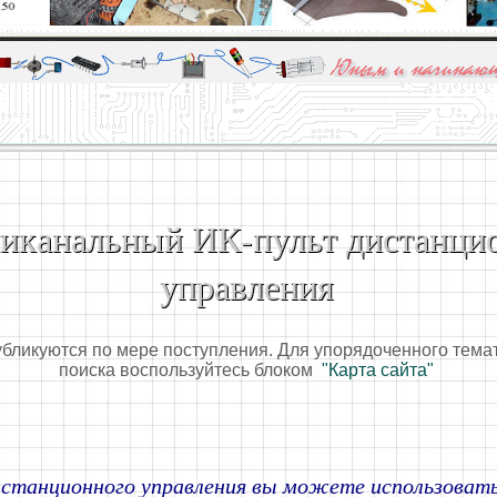
алы и опыт профессионалов - Basics of electricity, educational 
 для юных и начинающих радиолюбителей - Popular science educa
иканальный ИК-пульт дистанци
управления
убликуются по мере поступления. Для упорядоченного тема
поиска воспользуйтесь блоком
"Карта сайта"
станционного управления
вы можете использовать