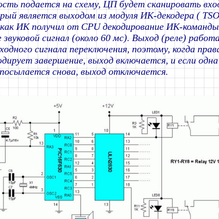
сть подается на схему, ЦП будет сканировать вхо
орый является выходом из модуля ИК-декодера ( TSO
 как ИК получил от CPU декодирование ИК-команды
 звуковой сигнал (около 60 мс). Выход (реле) работ
ходного сигнала переключения, поэтому, когда прав
одирует завершение, выход включается, и если одн
посылается снова, выход отключается.