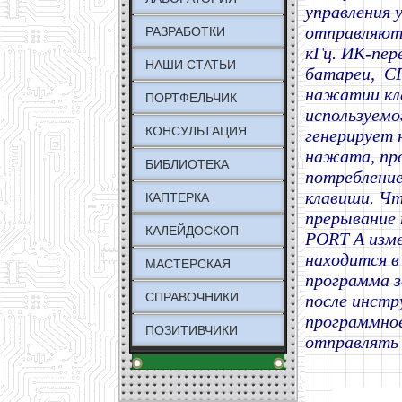
управления 
отправляют
РАЗРАБОТКИ
кГц. ИК-пе
НАШИ СТАТЬИ
батареи, CP
нажатии кла
ПОРТФЕЛЬЧИК
используемо
КОНСУЛЬТАЦИЯ
генерирует 
нажата, пр
БИБЛИОТЕКА
потребление
клавиши. Чт
КАПТЕРКА
прерывание 
КАЛЕЙДОСКОП
PORT A изме
находится в
МАСТЕРСКАЯ
программа з
СПРАВОЧНИКИ
после инстр
программное
ПОЗИТИВЧИКИ
отправлять