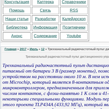
Консультация
Каптерка
Справочники
Помощь
Связь
RSS
Наши статьи
Разработки
Калейдоскоп
Библиотека
Информация
Позитивчики
Анонс
Содержание
Youtube
Главная
»
2017
»
Июль
»
12
» Трехканальный радиочастотный пульт ди
Трехканальный радиочастотный пульт дистанционного упр
Трехканальный радиочастотный пульт дистанцион
питаемый от батареи 3 В (размер монеты), позв
устройством на расстоянии
около 10 м. В нем ис
от Microchip, который является 8-контактным о
микроконтроллером, предназначенным для прилож
числом контактов, с флэш-памятью 1 К слов и 4
некоторыми специальными функциями. Модуль пе
этого проекта TLP434A (433,92 МГц), который яв