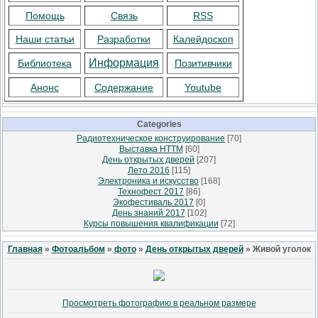
Помощь
Связь
RSS
Наши статьи
Разработки
Калейдоскоп
Информация
Библиотека
Позитивчики
Анонс
Содержание
Youtube
Categories
Радиотехническое конструирование
[70]
Выставка НТТМ
[60]
День открытых дверей
[207]
Лето 2016
[115]
Электроника и искусство
[168]
Технофест 2017
[86]
Экофестиваль 2017
[0]
День знаний 2017
[102]
Курсы повышения квалификации
[72]
Главная
»
Фотоальбом
»
фото
»
День открытых дверей
» Живой уголок
Просмотреть фотографию в реальном размере