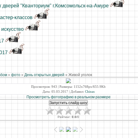
 дверей "Кванториум" г.Комсомольск-на-Амуре
астер-классов
 искусство
17
2017
ьбом
»
фото
»
День открытых дверей
» Живой уголок
Просмотров
: 943 |
Размеры
: 1152x768px/655.9Kb
Дата
: 05.03.2017 |
Добавил
:
Chinas
Просмотреть фотографию в реальном размере
Рейтинг
:
0.0
/
0