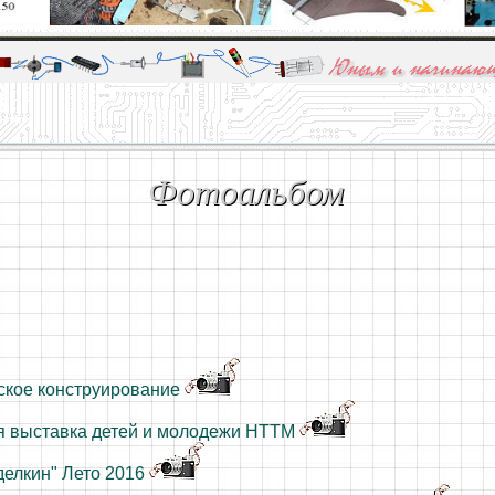
алы и опыт профессионалов - Basics of electricity, educational 
 для юных и начинающих радиолюбителей - Popular science educa
Фотоальбом
ское конструирование
я выставка детей и молодежи НТТМ
делкин" Лето 2016