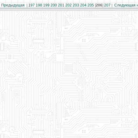
« Предыдущая
|
197
198
199
200
201
202
203
204
205
[
206
]
207
|
Следующая 