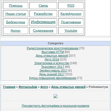
Помощь
Связь
RSS
Наши статьи
Разработки
Калейдоскоп
Информация
Библиотека
Позитивчики
Анонс
Содержание
Youtube
Categories
Радиотехническое конструирование
[70]
Выставка НТТМ
[60]
День открытых дверей
[207]
Лето 2016
[115]
Электроника и искусство
[168]
Технофест 2017
[86]
Экофестиваль 2017
[0]
День знаний 2017
[102]
Курсы повышения квалификации
[72]
Главная
»
Фотоальбом
»
фото
»
День открытых дверей
» Робоквантум
Просмотреть фотографию в реальном размере