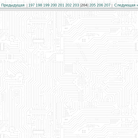
« Предыдущая
|
197
198
199
200
201
202
203
[
204
]
205
206
207
|
Следующая 