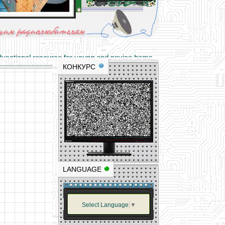
materials and professional experience
tional resource for young and novice hams
КОНКУРС
LANGUAGE
Select Language
▼