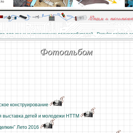
алы и опыт профессионалов - Basics of electricity, educational 
 для юных и начинающих радиолюбителей - Popular science educa
Фотоальбом
ское конструирование
я выставка детей и молодежи НТТМ
делкин" Лето 2016