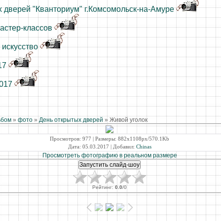
 дверей "Кванториум" г.Комсомольск-на-Амуре
астер-классов
 искусство
17
2017
ьбом
»
фото
»
День открытых дверей
» Живой уголок
Просмотров
: 977 |
Размеры
: 882x1108px/570.1Kb
Дата
: 05.03.2017 |
Добавил
:
Chinas
Просмотреть фотографию в реальном размере
Рейтинг
:
0.0
/
0