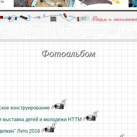
алы и опыт профессионалов - Basics of electricity, educational 
 для юных и начинающих радиолюбителей - Popular science educa
Фотоальбом
ское конструирование
я выставка детей и молодежи НТТМ
делкин" Лето 2016