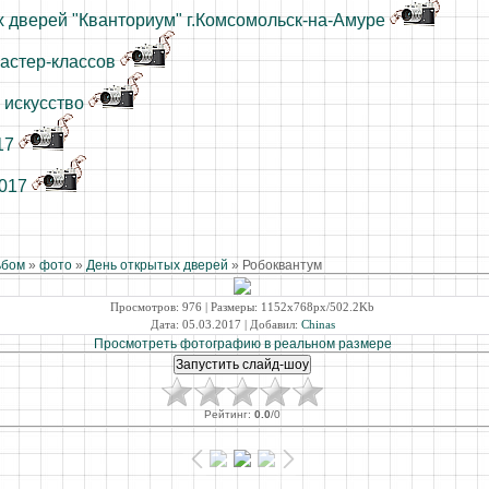
 дверей "Кванториум" г.Комсомольск-на-Амуре
астер-классов
 искусство
17
2017
ьбом
»
фото
»
День открытых дверей
» Робоквантум
Просмотров
: 976 |
Размеры
: 1152x768px/502.2Kb
Дата
: 05.03.2017 |
Добавил
:
Chinas
Просмотреть фотографию в реальном размере
Рейтинг
:
0.0
/
0