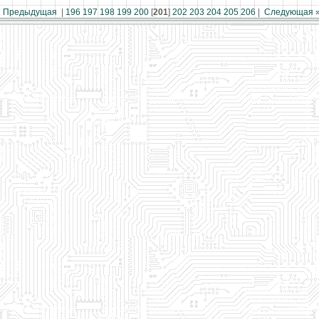
« Предыдущая
|
196
197
198
199
200
[
201
]
202
203
204
205
206
|
Следующая 