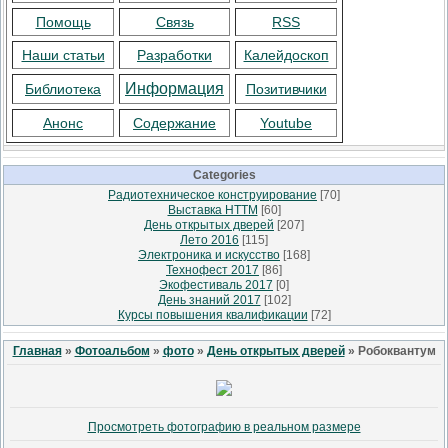
Помощь
Связь
RSS
Наши статьи
Разработки
Калейдоскоп
Информация
Библиотека
Позитивчики
Анонс
Содержание
Youtube
Categories
Радиотехническое конструирование
[70]
Выставка НТТМ
[60]
День открытых дверей
[207]
Лето 2016
[115]
Электроника и искусство
[168]
Технофест 2017
[86]
Экофестиваль 2017
[0]
День знаний 2017
[102]
Курсы повышения квалификации
[72]
Главная
»
Фотоальбом
»
фото
»
День открытых дверей
» Робоквантум
Просмотреть фотографию в реальном размере