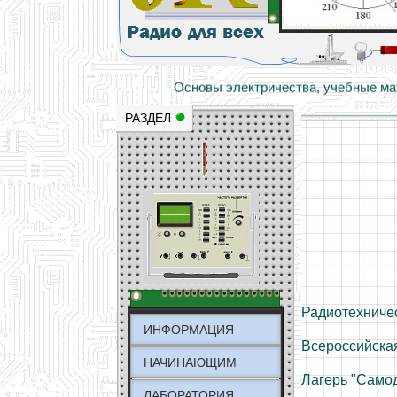
Основы электричества, учебные матери
Научно-популярный образовательный ресурс
РАЗДЕЛ
Радиотехниче
ИНФОРМАЦИЯ
Всероссийска
НАЧИНАЮЩИМ
Лагерь "Само
ЛАБОРАТОРИЯ