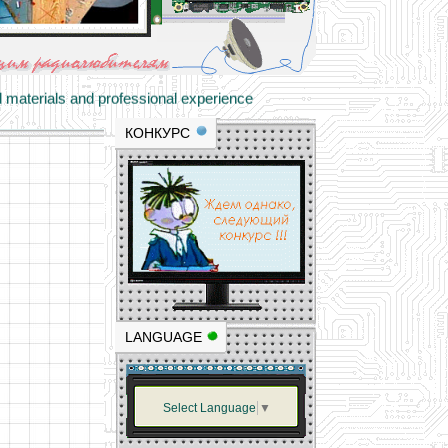
materials and professional experience
tional resource for young and novice hams
КОНКУРС
LANGUAGE
Select Language
▼