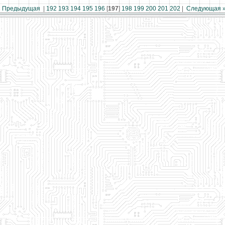
« Предыдущая
|
192
193
194
195
196
[
197
]
198
199
200
201
202
|
Следующая 