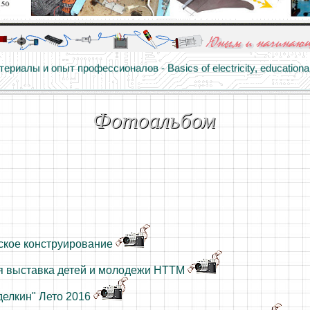
алы и опыт профессионалов - Basics of electricity, educational 
 для юных и начинающих радиолюбителей - Popular science educa
Фотоальбом
ское конструирование
я выставка детей и молодежи НТТМ
делкин" Лето 2016