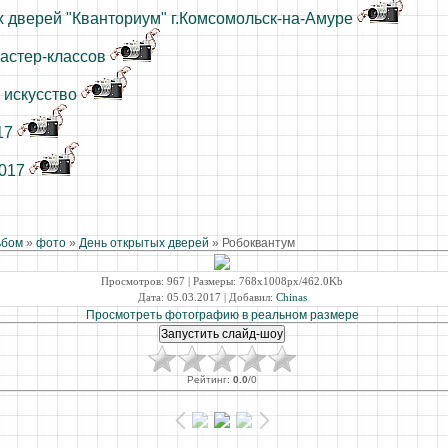
 дверей "Кванториум" г.Комсомольск-на-Амуре
астер-классов
 искусство
17
2017
ьбом
»
фото
»
День открытых дверей
» Робоквантум
Просмотров
: 967 |
Размеры
: 768x1008px/462.0Kb
Дата
: 05.03.2017 |
Добавил
:
Chinas
Просмотреть фотографию в реальном размере
Рейтинг
:
0.0
/
0