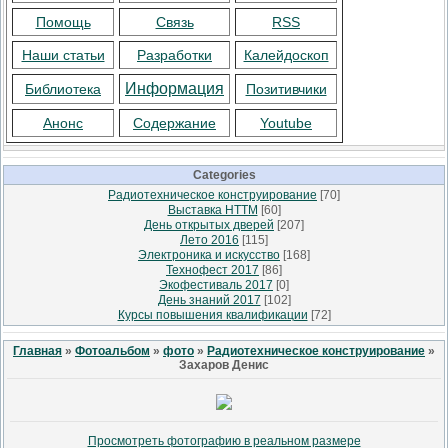
Помощь
Связь
RSS
Наши статьи
Разработки
Калейдоскоп
Информация
Библиотека
Позитивчики
Анонс
Содержание
Youtube
Categories
Радиотехническое конструирование
[70]
Выставка НТТМ
[60]
День открытых дверей
[207]
Лето 2016
[115]
Электроника и искусство
[168]
Технофест 2017
[86]
Экофестиваль 2017
[0]
День знаний 2017
[102]
Курсы повышения квалификации
[72]
Главная
»
Фотоальбом
»
фото
»
Радиотехническое конструирование
»
Захаров Денис
Просмотреть фотографию в реальном размере