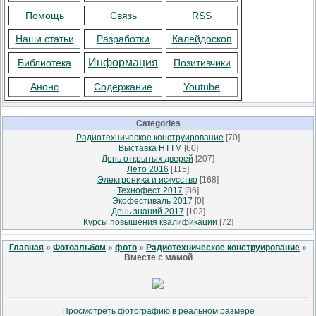
Помощь
Связь
RSS
Наши статьи
Разработки
Калейдоскоп
Информация
Библиотека
Позитивчики
Анонс
Содержание
Youtube
Categories
Радиотехническое конструирование
[70]
Выставка НТТМ
[60]
День открытых дверей
[207]
Лето 2016
[115]
Электроника и искусство
[168]
Технофест 2017
[86]
Экофестиваль 2017
[0]
День знаний 2017
[102]
Курсы повышения квалификации
[72]
Главная
»
Фотоальбом
»
фото
»
Радиотехническое конструирование
»
Вместе с мамой
Просмотреть фотографию в реальном размере