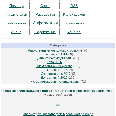
Помощь
Связь
RSS
Наши статьи
Разработки
Калейдоскоп
Информация
Библиотека
Позитивчики
Анонс
Содержание
Youtube
Categories
Радиотехническое конструирование
[70]
Выставка НТТМ
[60]
День открытых дверей
[207]
Лето 2016
[115]
Электроника и искусство
[168]
Технофест 2017
[86]
Экофестиваль 2017
[0]
День знаний 2017
[102]
Курсы повышения квалификации
[72]
Главная
»
Фотоальбом
»
фото
»
Радиотехническое конструирование
»
Нарметов Андрей
Просмотреть фотографию в реальном размере