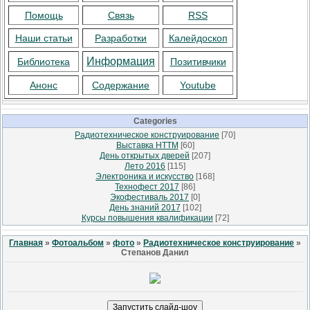
Помощь
Связь
RSS
Наши статьи
Разработки
Калейдоскоп
Информация
Библиотека
Позитивчики
Анонс
Содержание
Youtube
Categories
Радиотехническое конструирование
[70]
Выставка НТТМ
[60]
День открытых дверей
[207]
Лето 2016
[115]
Электроника и искусство
[168]
Технофест 2017
[86]
Экофестиваль 2017
[0]
День знаний 2017
[102]
Курсы повышения квалификации
[72]
Главная
»
Фотоальбом
»
фото
»
Радиотехническое конструирование
»
Степанов Данил