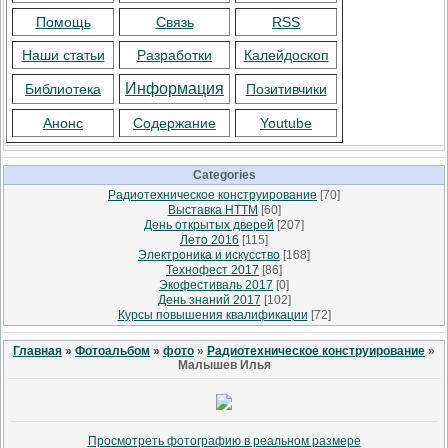
Помощь
Связь
RSS
Наши статьи
Разработки
Калейдоскоп
Информация
Библиотека
Позитивчики
Анонс
Содержание
Youtube
Categories
Радиотехническое конструирование
[70]
Выставка НТТМ
[60]
День открытых дверей
[207]
Лето 2016
[115]
Электроника и искусство
[168]
Технофест 2017
[86]
Экофестиваль 2017
[0]
День знаний 2017
[102]
Курсы повышения квалификации
[72]
Главная
»
Фотоальбом
»
фото
»
Радиотехническое конструирование
»
Малышев Илья
Просмотреть фотографию в реальном размере