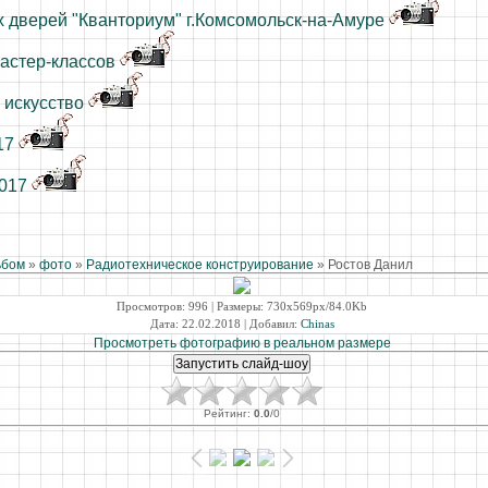
 дверей "Кванториум" г.Комсомольск-на-Амуре
астер-классов
 искусство
17
2017
ьбом
»
фото
»
Радиотехническое конструирование
» Ростов Данил
Просмотров
: 996 |
Размеры
: 730x569px/84.0Kb
Дата
: 22.02.2018 |
Добавил
:
Chinas
Просмотреть фотографию в реальном размере
Рейтинг
:
0.0
/
0