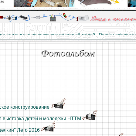
алы и опыт профессионалов - Basics of electricity, educational 
 для юных и начинающих радиолюбителей - Popular science educa
Фотоальбом
ское конструирование
я выставка детей и молодежи НТТМ
делкин" Лето 2016