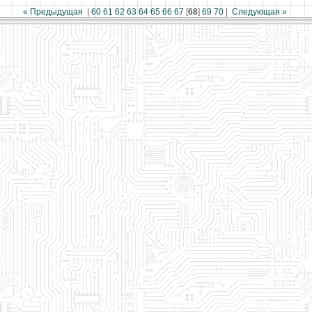
« Предыдущая
|
60
61
62
63
64
65
66
67
[
68
]
69
70
|
Следующая »