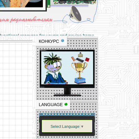
materials and professional experience
tional resource for young and novice hams
КОНКУРС
LANGUAGE
Select Language
▼