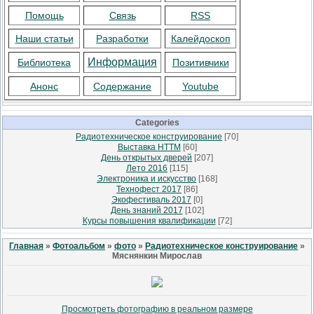
Помощь
Связь
RSS
Наши статьи
Разработки
Калейдоскоп
Информация
Библиотека
Позитивчики
Анонс
Содержание
Youtube
Categories
Радиотехническое конструирование
[70]
Выставка НТТМ
[60]
День открытых дверей
[207]
Лето 2016
[115]
Электроника и искусство
[168]
Технофест 2017
[86]
Экофестиваль 2017
[0]
День знаний 2017
[102]
Курсы повышения квалификации
[72]
Главная
»
Фотоальбом
»
фото
»
Радиотехническое конструирование
»
Мяснянкин Мирослав
Просмотреть фотографию в реальном размере