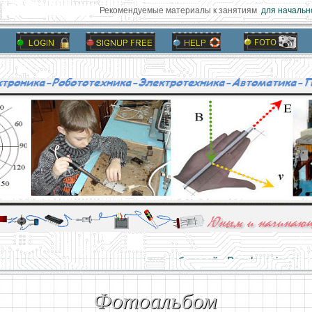
Рекомендуемые материалы к занятиям
для начально
алы и опыт профессионалов - Basics of electricity, educational 
 для юных и начинающих радиолюбителей - Popular science educa
Фотоальбом