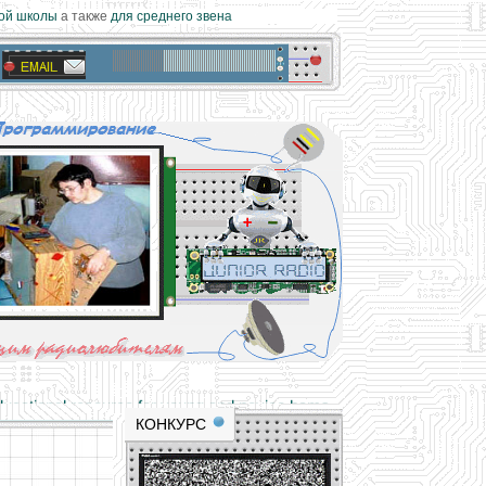
й школы
а также
для среднего звена
materials and professional experience
tional resource for young and novice hams
КОНКУРС