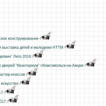
ское конструирование
я выставка детей и молодежи НТТМ
делкин" Лето 2016
 дверей "Кванториум" г.Комсомольск-на-Амуре
астер-классов
 искусство
17
2017