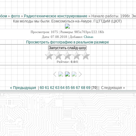
ьбом
»
фото
»
Радиотехническое конструирование
» Начало работы. 1996г. Э
Как молоды мы были. Еомсомольск-на-Амуре. ГЦТТДиМ (ЦЮТ)
Просмотров
: 1075 |
Размеры
: 985x703px/222.1Kb
Дата
: 07.08.2018 |
Добавил
:
Chinas
Просмотреть фотографию в реальном размере
Рейтинг
:
0.0
/
0
« Предыдущая
|
60
61
62
63
64
65
66
67
68
69
[
70
] |
Следующая »