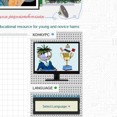
materials and professional experience
tional resource for young and novice hams
КОНКУРС
LANGUAGE
Select Language
▼