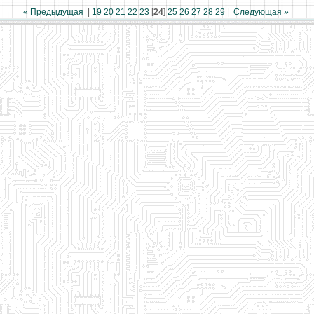
« Предыдущая
|
19
20
21
22
23
[
24
]
25
26
27
28
29
|
Следующая »