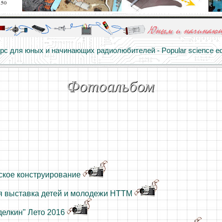
алы и опыт профессионалов - Basics of electricity, educational 
 для юных и начинающих радиолюбителей - Popular science educa
Фотоальбом
ское конструирование
я выставка детей и молодежи НТТМ
делкин" Лето 2016