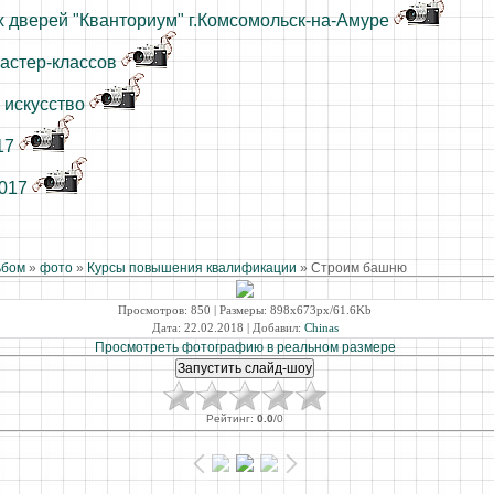
 дверей "Кванториум" г.Комсомольск-на-Амуре
астер-классов
 искусство
17
2017
ьбом
»
фото
»
Курсы повышения квалификации
» Строим башню
Просмотров
: 850 |
Размеры
: 898x673px/61.6Kb
Дата
: 22.02.2018 |
Добавил
:
Chinas
Просмотреть фотографию в реальном размере
Рейтинг
:
0.0
/
0