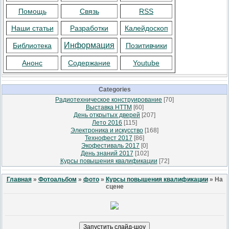
Помощь
Связь
RSS
Наши статьи
Разработки
Калейдоскоп
Информация
Библиотека
Позитивчики
Анонс
Содержание
Youtube
Categories
Радиотехническое конструирование
[70]
Выставка НТТМ
[60]
День открытых дверей
[207]
Лето 2016
[115]
Электроника и искусство
[168]
Технофест 2017
[86]
Экофестиваль 2017
[0]
День знаний 2017
[102]
Курсы повышения квалификации
[72]
Главная
»
Фотоальбом
»
фото
»
Курсы повышения квалификации
» На
сцене