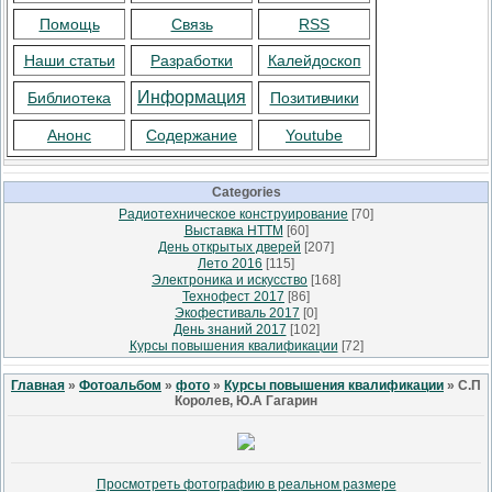
Помощь
Связь
RSS
Наши статьи
Разработки
Калейдоскоп
Информация
Библиотека
Позитивчики
Анонс
Содержание
Youtube
Categories
Радиотехническое конструирование
[70]
Выставка НТТМ
[60]
День открытых дверей
[207]
Лето 2016
[115]
Электроника и искусство
[168]
Технофест 2017
[86]
Экофестиваль 2017
[0]
День знаний 2017
[102]
Курсы повышения квалификации
[72]
Главная
»
Фотоальбом
»
фото
»
Курсы повышения квалификации
» С.П
Королев, Ю.А Гагарин
Просмотреть фотографию в реальном размере