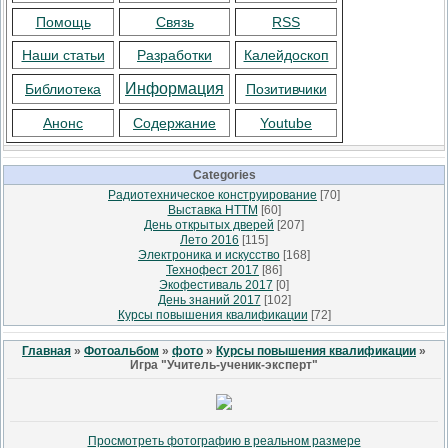
Помощь
Связь
RSS
Наши статьи
Разработки
Калейдоскоп
Информация
Библиотека
Позитивчики
Анонс
Содержание
Youtube
Categories
Радиотехническое конструирование
[70]
Выставка НТТМ
[60]
День открытых дверей
[207]
Лето 2016
[115]
Электроника и искусство
[168]
Технофест 2017
[86]
Экофестиваль 2017
[0]
День знаний 2017
[102]
Курсы повышения квалификации
[72]
Главная
»
Фотоальбом
»
фото
»
Курсы повышения квалификации
»
Игра "Учитель-ученик-эксперт"
Просмотреть фотографию в реальном размере