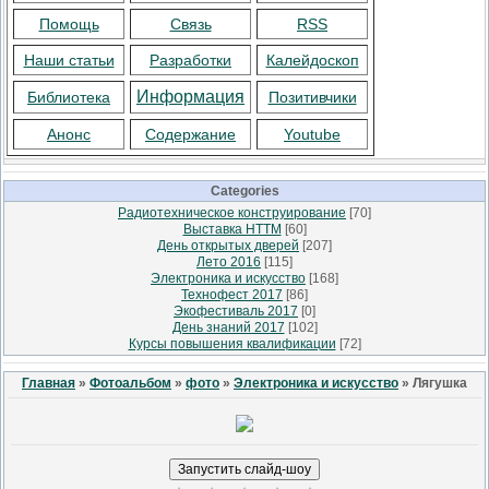
Помощь
Связь
RSS
Наши статьи
Разработки
Калейдоскоп
Информация
Библиотека
Позитивчики
Анонс
Содержание
Youtube
Categories
Радиотехническое конструирование
[70]
Выставка НТТМ
[60]
День открытых дверей
[207]
Лето 2016
[115]
Электроника и искусство
[168]
Технофест 2017
[86]
Экофестиваль 2017
[0]
День знаний 2017
[102]
Курсы повышения квалификации
[72]
Главная
»
Фотоальбом
»
фото
»
Электроника и искусство
» Лягушка