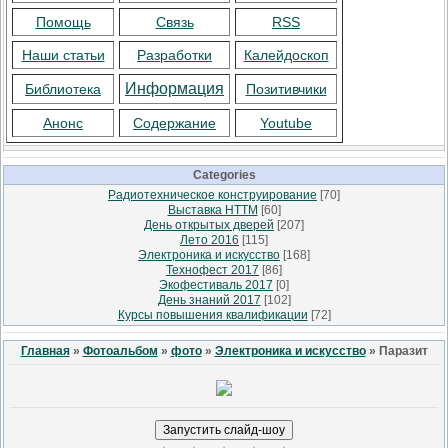
Помощь
Связь
RSS
Наши статьи
Разработки
Калейдоскоп
Информация
Библиотека
Позитивчики
Анонс
Содержание
Youtube
Categories
Радиотехническое конструирование
[70]
Выставка НТТМ
[60]
День открытых дверей
[207]
Лето 2016
[115]
Электроника и искусство
[168]
Технофест 2017
[86]
Экофестиваль 2017
[0]
День знаний 2017
[102]
Курсы повышения квалификации
[72]
Главная
»
Фотоальбом
»
фото
»
Электроника и искусство
» Паразит