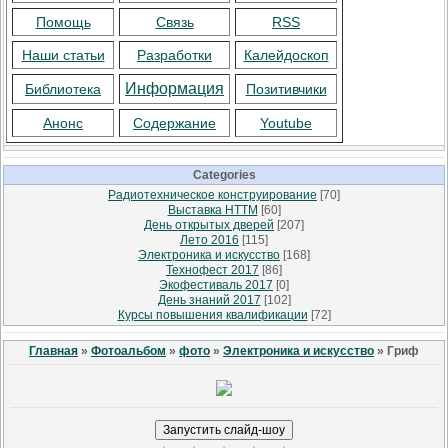
Помощь
Связь
RSS
Наши статьи
Разработки
Калейдоскоп
Информация
Библиотека
Позитивчики
Анонс
Содержание
Youtube
Categories
Радиотехническое конструирование
[70]
Выставка НТТМ
[60]
День открытых дверей
[207]
Лето 2016
[115]
Электроника и искусство
[168]
Технофест 2017
[86]
Экофестиваль 2017
[0]
День знаний 2017
[102]
Курсы повышения квалификации
[72]
Главная
»
Фотоальбом
»
фото
»
Электроника и искусство
» Гриф