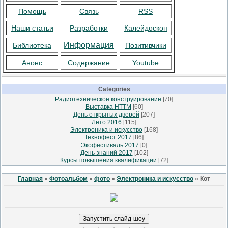
Помощь
Связь
RSS
Наши статьи
Разработки
Калейдоскоп
Информация
Библиотека
Позитивчики
Анонс
Содержание
Youtube
Categories
Радиотехническое конструирование
[70]
Выставка НТТМ
[60]
День открытых дверей
[207]
Лето 2016
[115]
Электроника и искусство
[168]
Технофест 2017
[86]
Экофестиваль 2017
[0]
День знаний 2017
[102]
Курсы повышения квалификации
[72]
Главная
»
Фотоальбом
»
фото
»
Электроника и искусство
» Кот