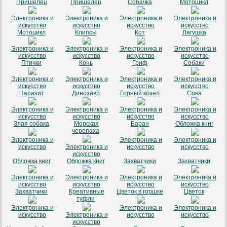
Пришелец
Пришелец
Собачка
Мотоцикл
Электроника и
Электроника и
Электроника и
Электроника и
искусство
искусство
искусство
искусство
Мотоцикл
Клипсы
Кот
Лягушка
Электроника и
Электроника и
Электроника и
Электроника и
искусство
искусство
искусство
искусство
Птички
Конь
Гриф
Собаки
Электроника и
Электроника и
Электроника и
Электроника и
искусство
искусство
искусство
искусство
Паразит
Динозавр
Горный козел
Сова
Электроника и
Электроника и
Электроника и
Электроника и
искусство
искусство
искусство
искусство
Злая собака
Морская
Баран
Обложка книг
черепаха
Электроника и
Электроника и
Электроника и
искусство
Электроника и
искусство
искусство
искусство
Обложка книг
Обложка книг
Захватчики
Захватчики
Электроника и
Электроника и
Электроника и
Электроника и
искусство
искусство
искусство
искусство
Захватчики
Креативные
Цветок в горшке
Цветок
туфли
Электроника и
Электроника и
Электроника и
искусство
Электроника и
искусство
искусство
искусство