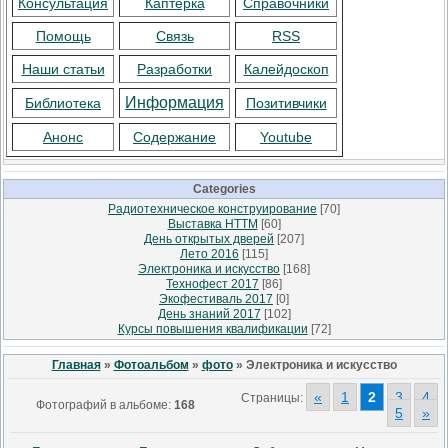
Консультация
Каптерка
Справочники
Помощь
Связь
RSS
Наши статьи
Разработки
Калейдоскоп
Информация
Библиотека
Позитивчики
Анонс
Содержание
Youtube
Categories
Радиотехническое конструирование
[70]
Выставка НТТМ
[60]
День открытых дверей
[207]
Лето 2016
[115]
Электроника и искусство
[168]
Технофест 2017
[86]
Экофестиваль 2017
[0]
День знаний 2017
[102]
Курсы повышения квалификации
[72]
Главная
»
Фотоальбом
»
фото
» Электроника и искусство
«
1
2
3
4
Страницы
:
Фотографий в альбоме
:
168
5
»