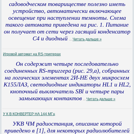
садоводческом товариществе полезно иметь
устройство, автоматически включающее
освещение при наступлении темноты. Схема
такого автомата приведена на рис. 1. Питание
он получает от сети через гасящий конденсатор
С4 и диодный
...
Читать дальше »
Игровой автомат на RS-триггерах
Он содержит четыре последовательно
соединенных RS-триггера (рис. 29,а), собранных
на логических элементах 2И-НЕ двух микросхем
К155ЛАЗ, светодиодные индикаторы HL1 и HL2,
кнопочный выключатель SBl и четыре пары
замыкающих контактов
...
Читать дальше »
У К В КОНВЕРТЕР НА 144 МГц
УКВ ЧМ радиостанция, описание которой
приведено в [1], для некоторых радиолюбителей