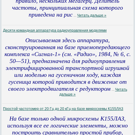
правило, нескольких мегагерц. Делитель
частоты, принципиальная схема которого
приведена на рис
...
Читать дальше »
Десяти командная аппаратура радиоуправления моделями
Описываемая здесь аппаратура,
сконструированная на базе приемопередающего
комплекса «Сигнал-1» (см. «Радио», 1984, № 6, с.
50—51), предназначена для радиоуправления
электрифицированной транспортной игрушкой
или моделью на гусеничном ходу, каждая
гусеница которой приводится в движение от
своего электродвигателя с редуктором
...
Читать
дальше »
Простой частотомер от 20 Гц до 20 кГц на базе микросхемы К155ЛА3
На базе только одной микросхемы К155ЛАЗ,
используя все ее логические элементы, можно
построить сравнительно простой прибор,