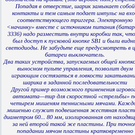
Попадая в отверстие, шарик замыкает собой
контакты и тем самым подает импульс на вхо
соответствующего триггера. Электронную
<начинку» вместе с источником питания (батар
3336) надо разместить внутри коробки так, чт
был доступ к пусковой кнопке SB1 и были видн
светодиоды. Не забудьте еще предусмотреть в 
батареи выключатель.
Два таких устройства, запускаемых общей кнопко
выносном пульте управления, позволит двум
играющим состязаться в ловкости закатыван
шарика в заданной последовательности
Другой пример возможного применения игрово
автомата—тир для скоростной «стрельбы» п
четырем мишеням теннисными мячами. Кажд
мишенью служит подвешенная жестяная пласт
диаметром 60... 80 мм, изолированная от находящ
за ней второй такой же пластины. При точно
попадании мячом пластины кратковременно