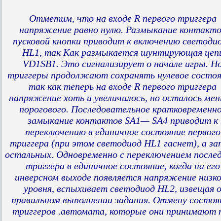
Отметим, что на входе R первого триггера
напряжение равно нулю. Размыкание контакт
пусковой кнопки приводит к включению светоди
HL1, так Как размыкается шунтирующая цеп
VD1SB1. Это сигнализирует о начале игры. Н
триггеры продолжают сохранять нулевое состоя
так как теперь на входе R первого триггера
напряжение хоть и увеличилось, но осталось ме
порогового. Последовательное кратковременн
замыкание контактов SA1— SA4 приводит к
переключению в единичное состояние первого
триггера (при этом светодиод HL1 гаснет), а з
остальных. Одновременно с переключением после
триггера в единичное состояние, когда на его
инверсном выходе появляется напряжение низко
уровня, вспыхивает светодиод HL2, извещая 
правильном выполнении задания. Отмену состоя
триггеров .автомата, которые они принимают 