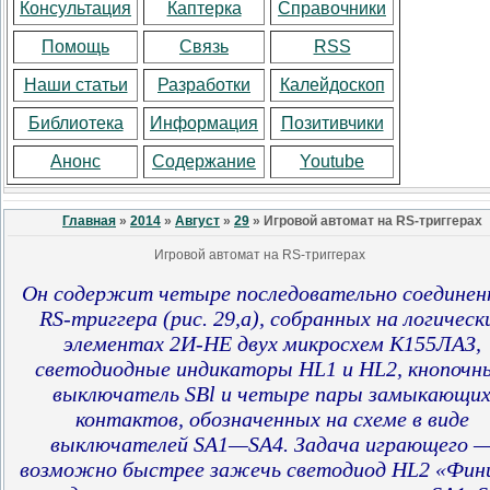
Консультация
Каптерка
Справочники
Помощь
Связь
RSS
Наши статьи
Разработки
Калейдоскоп
Библиотека
Информация
Позитивчики
Анонс
Содержание
Youtube
Главная
»
2014
»
Август
»
29
» Игровой автомат на RS-триггерах
Игровой автомат на RS-триггерах
Он содержит четыре последовательно соединен
RS-триггера (рис. 29,а), собранных на логическ
элементах 2И-НЕ двух микросхем К155ЛАЗ,
светодиодные индикаторы HL1 и HL2, кнопочн
выключатель SBl и четыре пары замыкающи
контактов
, обозначенных на схеме в виде
выключателей SA1—SA4. Задача играющего 
возможно быстрее зажечь светодиод HL2 «Фи