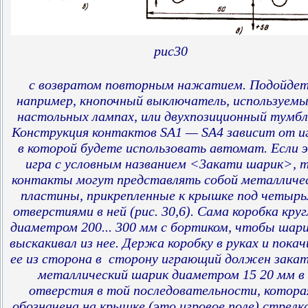
рис30
с возвратом повторным нажатием. Подойдет
например, кнопочный выключатель, используемы
настольных лампах, или двухпозиционный тумбл
Конструкция контактов SA1 — SA4 зависит от и
в которой будете использовать автомат. Если 
игра с условным названием <3акати шарик>, 
контакты могут представлять собой металличе
пластины, прикрепленные к крышке под четыр
отверстиями в ней (рис. 30,6). Сама коробка круг
диаметром 200... 300 мм с бортиком, чтобы шари
выскакивал из нее. Держа коробку в руках и покач
ее из сторона в сторону играющий должен зака
металлический шарик диаметром 15 20 мм в
отверстия в той последовательности, котора
обозначена на крышке (это игровое поле) стрелк