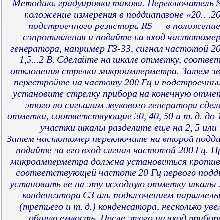
Методика градуировки такова. Переключатель 
положение измерения в поддиапазоне «20.. .2
подстроечного резистора R5 — в положение
сопротивления и подайте на вход частотомер
генератора, например ГЗ-33, сигнал частотой 2
1,5...2 В. Сделайте на шкале отметку, соотв
отклонения стрелки микроамперметра. Затем зв
перестройте на частоту 200 Гц и подстроечны
установите стрелку прибора на конечную отме
этого по сигналам звукового генератора сде
отметки, соответствующие 30, 40, 50 и т. д. до
участки шкалы разделите еще на 2, 5 или 
Затем частотомер переключите на второй подди
подайте на его вход сигнал частотой 200 Гц. 
микроамперметра должна установиться против
соответствующей частоте 20 Гц первого подди
установить ее на эту исходную отметку шкалы
конденсатора СЗ или подключением параллель
(третьего и т. д.) конденсатора, несколько ув
общую емкость. После этого на вход прибор