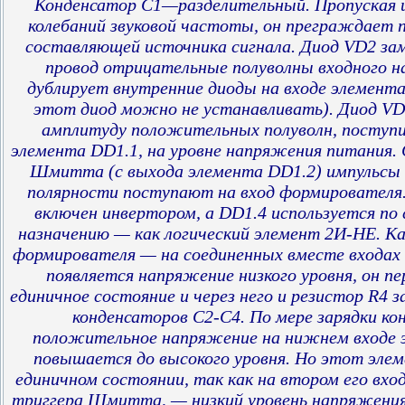
Конденсатор С1—разделительный. Пропуская 
колебаний звуковой частоты, он преграждает 
составляющей источника сигнала. Диод VD2 за
провод отрицательные полуволны входного н
дублирует внутренние диоды на входе элемента
этот диод можно не устанавливать). Диод VD
амплитуду положительных полуволн, поступи
элемента DD1.1, на уровне напряжения питания. 
Шмитта (с выхода элемента DD1.2) импульсы
полярности поступают на вход формирователя
включен инвертором, a DD1.4 используется по
назначению — как логический элемент 2И-НЕ. Ка
формирователя — на соединенных вместе входа
появляется напряжение низкого уровня, он п
единичное состояние и через него и резистор R4 
конденсаторов С2-С4. По мере зарядки ко
положительное напряжение на нижнем входе 
повышается до высокого уровня. Но этот эле
единичном состоянии, так как на втором его вход
триггера Шмитта, — низкий уровень напряжени