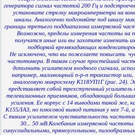
генератора сигнал частотой 200 Гц и подстроеч
установите стрелку микроамперметра на ко
шкалы. Аналогично подгоняйте под шкалу ми
границы третьего поддиапазона измеряемой часто
Возможно, пределы измерения частоты на п
получатся иные или вы захотите изменить их
подборкой времязадающих конденсатор
Не исключено, что вы пожелаете повысить ч
частотомера. В таком случае простейший част
дополнить усилителем входного сигнала, испол
например, маломощный n-р-n транзистор или, 
аналоговую микросхему К118УП1Г (рис. 24). 
представляет собой трехступенный усилитель 
телевизионных приемников, обладающий больш
усиления. Ее корпус с 14 выводами такой же, к
К155ЛАЗ, но плюсовой вывод питания у нее 7-й, 
С таким усилителем чувствительность частотом
30... 50 мВ.Колебания измеряемой частот
синусоидальными, прямоугольными, пилообразн