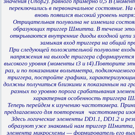
значения (Unop2). равного примерно 0,5 В (момент
переключились в первоначальное состояние. На
вновь появился высокий уровень напр
Отрицательная полуволна не изменила состоя
образующих триггер Шмитта. В течение этог
открываются внутренние диоды входной цепи 
замыкая вход триггера на общий пр
При следующей положительной полуволне входн
напряжения на выходе триггера сформируется
высокого уровня (моменты t3 и t4).Повторите эт
раз, и по показаниям вольтметра, подключаемого 
триггера, постройте графики, характеризующие
должны получиться близкими к показанным на гра
разных по уровню порога срабатывания элеме
характерная особенность триггера 
Теперь перейдем к изучению частотомера. Прин
предлагаемого для повторения частотомера изоб
Здесь логические элементы DD1.1, DD1.2 и р
образуют уже знакомый нам триггер Шмитта, 
элемента микросхемы — формирователь его вых