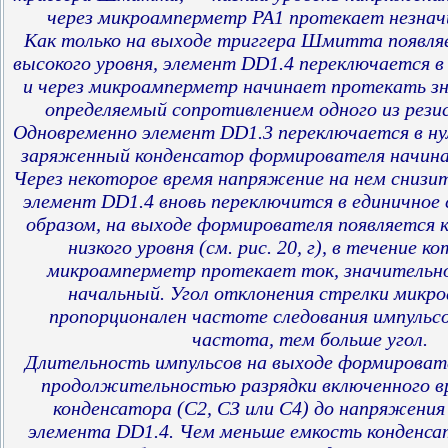
через микроамперметр РА1 протекает незнач
Как только на выходе триггера Шмитта появл
высокого уровня, элемент DD1.4 переключается в
и через микроамперметр начинает протекать з
определяемый сопротивлением одного из рез
Одновременно элемент DD1.3 переключается в нул
заряженный конденсатор формирователя начин
Через некоторое время напряжение на нем снизит
элемент DD1.4 вновь переключится в единичное 
образом, на выходе формирователя появляется 
низкого уровня (см. рис. 20, г), в течение к
микроамперметр протекает ток, значительно
начальный. Угол отклонения стрелки микр
пропорционален частоте следования импульсо
частота, тем больше угол.
Длительность импульсов на выходе формироват
продолжительностью разрядки включенного 
конденсатора (С2, СЗ или С4) до напряжения
элемента DD1.4. Чем меньше емкость конденса