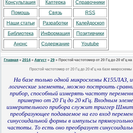
Консультация
Каптерка
Справочники
Помощь
Связь
RSS
Наши статьи
Разработки
Калейдоскоп
Библиотека
Информация
Позитивчики
Анонс
Содержание
Youtube
Главная
»
2014
»
Август
»
29
» Простой частотомер от 20 Гц до 20 кГц н
Простой частотомер от 20 Гц до 20 кГц на базе микросхем
На базе только одной микросхемы К155ЛАЗ, ис
логические элементы, можно построить сравн
прибор, способный измерять частоту перемен
примерно от 20 Гц до 20 кГц. Входным элем
измерительного прибора служит триггер Шми
преобразующее подаваемое на его вход переме
синусоидальной формы в импульсы прямоугольн
частоты. То есть оно преобразует синусоидаль