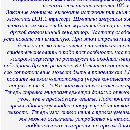
полного отклонения стрелки 100 м
Закончив монтаж, включите источник питания и
элемента DD1.1 триггера Шмитта импульсы выс
источником может быть мультивибратор по схем
другой аналогичный генератор. Частоту следо
установите минимальную. При этом стрелка ми
должна резко отклоняться на небольшой уго
свидетельствовать о работоспособности част
микроамперметр не реагирует на входные имп
подобрать другой резистор R2 большего сопроти
его сопротивление может быть в пределах от 1,8
подайте на вход частотомера (через конденсато
напряжение 3.. .5 В с понижающего сетевого 
Теперь стрелка микроамперметра должна отклон
угол, чем в предыдущем опыте. Подключите
времязадающему конденсатору еще один такой
емкости. Теперь угол отклонения стрелки умень
же можно испытать устройство на второ
поддиапазонах измерения, но при входных