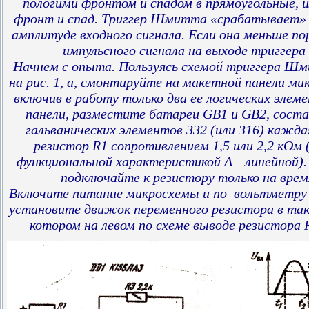
пологими фронтом и спадом в прямоугольные,
фронт и спад. Триггер Шмитта «срабатывает» 
амплитуде входного сигнала. Если она меньше пор
импульсного сигнала на выходе триггера 
Начнем с опыта. Пользуясь схемой триггера Шм
на рис. 1, а, смонтируйте на макетной панели м
включив в работу только два ее логических элеме
панели, разместите батареи GB1 и GB2, соста
гальванических элементов 332 (или 316) кажда
резистор R1 сопротивлением 1,5 или 2,2 кОм
функциональной характеристикой А—линейной)
подключайте к резистору только на врем
Включите питание микросхемы и по вольтметру
установите движок переменного резистора в так
котором на левом по схеме выводе резистора 