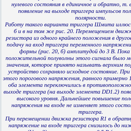
нулевого состояния в единичное и обратно, т. е
появление на выходе триггера импульсов п
полярности.
Работу такого варианта триггера Шмита иллю
б и в на том же рис. 20. Перемещением движ
резистора из одного крайнего положения в друг
подачу на вход триггера переменного напряжени
формы (рис. 20, б) амплитудой до 3 В. Пок
положительной полуволны этого сигнала было м
значения, которое принято называть верхним по
устройство сохраняло исходное состояние. Пр
этого порогового напряжения, равного примерно 1,
оба элемента переключились в противоположно
выходе триггера (на выходе элемента DD1.2) поя
высокого уровня. Дальнейшее повышение по
напряжения на входе не изменяет этого состо
триггера.
При перемещении движка резистора R1 в обратн
напряжение на входе триггера снизилось до ни