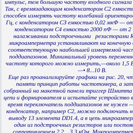
импульс, тем большую частоту входного сигнал
Так, с времязадающим конденсатором С2 емкост
способен измерять частоту колебаний ориентиров
Гц, с конденсатором СЗ емкостью 0,02 мкФ — от 
конденсатором С4 емкостью 2000 пФ — от 2 д
налаживании подстроечными резисторами 
микроамперметра устанавливают на конечную
соответствующую наибольшей измеряемой час
поддиапазонов. Минимальный уровень переменн
частоту которого можно измерить,—около 1,5 В
—• 8...10 В.
Еще раз проанализируйте графики на рис. 20, ч
памяти принцип работы частотомера, а за
собранный на макетной панели триггер Шмитта
цепи и формирователя и испытайте устройство в
время переключатель поддиапазонов не нужен 
конденсатор, например С2, можно подключить н
выводу 13 элемента DD1.4, а в цепь микроамп
один из подстроечных резисторов или посто
сопротивлением 2,2.. .3,3 кОм. Микроамперм