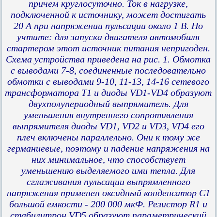
причем круглосуточно. Ток в нагрузке,
подключенной к источнику, может достигать
20 А при напряжении пульсации около 1 В. Но
учтите: для запуска двигателя автомобиля
стартером этот источник питания непригоден.
Схема устройства приведена на рис. 1. Обмотка
с выводами 7-8, соединенные последовательно
обмотки с выводами 9-10, 11-13, 14-16 сетевого
трансформатора Т1 и диоды VD1-VD4 образуют
двухполупериодный выпрямитель. Для
уменьшения внутреннего сопротивления
выпрямителя диоды VD1, VD2 и VD3, VD4 его
плеч включены параллельно. Они к тому же
германиевые, поэтому и падение напряжения на
них минимальное, что способствует
уменьшению выделяемого ими тепла. Для
сглаживания пульсации выпрямленного
напряжения применен оксидный конденсатор С1
большой емкости - 200 000 мкФ. Резистор R1 и
стабилитрон VD5 образуют параметрический