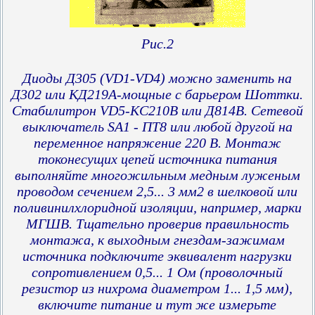
Рис.2
Диоды Д305 (VD1-VD4) можно заменить на
Д302 или КД219А-мощные с барьером Шоттки.
Стабилитрон VD5-KC210B или Д814В. Сетевой
выключатель SA1 - ПТ8 или любой другой на
переменное напряжение 220 В. Монтаж
токонесущих цепей источника питания
выполняйте многожильным медным луженым
проводом сечением 2,5... 3 мм2 в шелковой или
поливинилхлоридной изоляции, например, марки
МГШВ. Тщательно проверив правильность
монтажа, к выходным гнездам-зажимам
источника подключите эквивалент нагрузки
сопротивлением 0,5... 1 Ом (проволочный
резистор из нихрома диаметром 1... 1,5 мм),
включите питание и тут же измерьте