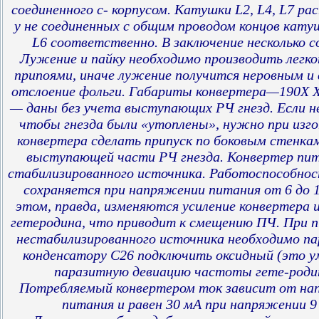
соединенного с- корпусом. Катушки L2, L4, L7 р
у не соединенных с общим проводом концов катуш
L6 соответственно. В заключение несколько с
Лужение и пайку необходимо производить легк
припоями, иначе лужение получится неровным и
отслоение фольги. Габариты конвертера—190Х 
— даны без учета выступающих РЧ гнезд. Если н
чтобы гнезда были «утоплены», нужно при изг
конвертера сделать припуск по боковым стенкам
выступающей части РЧ гнезда. Конвертер пи
стабилизированного источника. Работоспособнос
сохраняется при напряжении питания от 6 до 1
этом, правда, изменяются усиление конвертера 
гетеродина, что приводит к смещению ПЧ. При 
нестабилизированного источника необходимо па
конденсатору С26 подключить оксидный (это 
паразитную девиацию частоты гете-роди
Потребляемый конвертером ток зависит от на
питания и равен 30 мА при напряжении 9