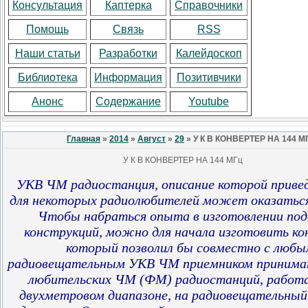
Консультация
Каптерка
Справочники
Помощь
Связь
RSS
Наши статьи
Разработки
Калейдоскоп
Библиотека
Информация
Позитивчики
Анонс
Содержание
Youtube
Главная
»
2014
»
Август
»
29
» У К В КОНВЕРТЕР НА 144 М
У К В КОНВЕРТЕР НА 144 МГц
УКВ ЧМ радиостанция, описание которой приведе
для некоторых радиолюбителей может оказатьс
Чтобы набраться опыта в изготовлении по
конструкций, можно для начала изготовить ко
который позволил бы совместно с люб
радиовещательным УКВ ЧМ приемником принима
любительских ЧМ (ФМ) радиостанций, работ
двухметровом диапазоне, на радиовещательны