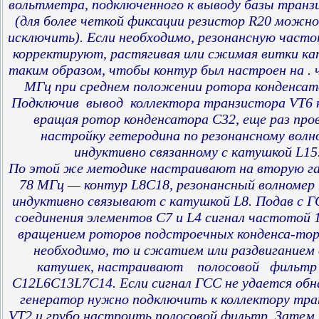
вольтметра, подключенного к выводу базы транз
(для более четкой фиксации резистор R20 можно
исключить). Если необходимо, резонансную част
корректируют, растягивая или сжимая витки к
таким образом, чтобы контур был настроен на . 
МГц при среднем положении ротора конденсат
Подключив вывод коллектора транзистора VT6 к
вращая ротор конденсатора С32, еще раз пр
настройку гетеродина по резонансному волн
индуктивно связанному с катушкой L15
По этой же методике настраивают на вторую г
78 МГц — контур L8C18, резонансный волномер
индуктивно связывают с катушкой L8. Подав с Г
соединения элементов С7 и L4 сигнал частотой 
вращением роторов подстроечных конденса-торо
необходимо, то и сжатием или раздвиганием
катушек, настраивают полосовой фильтр
С12L6C13L7C14. Если сигнал ГСС не удается об
генератор нужно подключить к коллектору тр
VT2 и грубо настроить полосовой фильтр. Затем