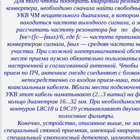
Для того чтобы подобрать кварцевый резона
конвертера, необходимо сначала найти свободн
УКВ ЧМ вещательного диапазона, в котором
находиться частота выходного сигнала, а 
рассчитать частоту резонатора fкв по фо
fкв=(fc—fвых)/6, где fс — частота принима
конвертером сигнала, fвых — средняя частота н
участка. При сложной электромагнитной обст
месте приема нужно обязательно пользоватьс
настроенной и согласованной антенной. Чтобы
прием по ПЧ, антенное гнездо соединяют с блоком
непосредственно со входом прием-ника, то
коаксиальным кабелем. Вблизи места подключени
УКВ этот кабель наматывают (2...3 витка) на 
кольцо диаметром 16...32 мм. При необходимос
контуров L8C18 и L9C19 устанавливают двухк
полосовые фильтры.
Конечно, устройство, описанное выше, не з
специальный связной приемник, имеющий кварцев
специальный узкополосный детектор, шумоподав