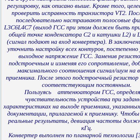
регулировку, как описано выше. Кроме того, цел
проверить исправность транзистора VT2. Пос
последовательно настраивают полосовые ф
L3C6L4C7 (выход ГСС при этом должен быть при
общей точке конденсатора С2 и катушки L2) и
(сигнал подают на вход конвертера). В заключен
уточнить настройку всех контуров, постепенно
выходное напряжение ГСС. Заменив резисто
подстроечным и изменяя его сопротивление, д
максимального соотношения сигнал/шум на 
приемника. После этого подстроечный резистор
соответствующим постоянным.
Пользуясь аттенюатором ГСС, определ
чувствительность устройства при задан
характеристиках на выходе приемника, указанных
документации, прилагаемой к приемнику. Чтобы
реальные результаты, девиация частоты долж
кГц.
Конвертер выполнен по планарной технологии [