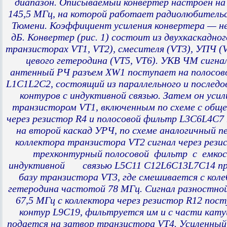
диапазон. Описываемый конвертер настроен на
145,5 МГц, на которой работает радиолюбительс
Тюмени. Коэффициент усиления конвертера — не
дБ. Конвертер (рис. 1) состоит из двухкаскадно
транзисторах VT1, VT2), смесителя (VT3), УПЧ (V
цевого гетеродина (VT5, VT6). УКВ ЧМ сигнал
антенный РЧ разъем XW1 поступает на полосов
L1C1L2C2, состоящий из параллельного и последо
контуров с индуктивной связью. Затем он уси
транзистором VT1, включенным по схеме с общей
через резистор R4 и полосовой фильтр L3C6L4C7
на второй каскад УРЧ, по схеме аналогичный п
коллектора транзистора VT2 сигнал через рези
трехконтурный полосовой фильтр с емко
индуктивной связью L5C11 С12L6C13L7C14 пр
базу транзистора VT3, где смешивается с кол
гетеродина частотой 78 МГц. Сигнал разностн
67,5 МГц с коллектора через резистор R12 пос
контур L9C19, фильтруется им и с части кат
подается на затвор транзистора VT4. Усиленный