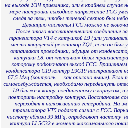
на выходе УЗЧ приемника, или в крайнем случае на
мере настройки выходное напряжение ГСС ум
следя за тем, чтобы теневой сектор был неб
Девиацию частоты ГСС можно не включа
После этого восстанавливают соединение з
транзистора VT4 с катушкой L9 (или устанавл
место кварцевый резонатор ZQ1, если он был у
отпаивают проводники, идущие от конденсато
катушки L8, от «пятачка» базы транзистора
которому подключают выход ГСС. Вращением
конденсатора С19 контур L9C19 настраивают н
67,5 Мгц (контроль — как описано выше). Если
самовозбуждается, необходимо передвинуть отв
L9 ближе к концу, соединенному с корпусом, и 
повторить настройку контура. Восстановив со
переходят к налаживанию гетеродина. На э
транзистора VT5 подают сигнал с ГСС. Варьи
частоту вблизи 39 МГц, определяют частоту 
контура LI 5C32 в момент максимального пока