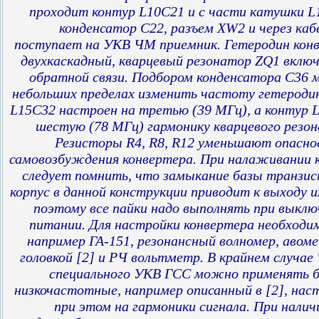
проходит контур L10C21 и с части катушки L1
конденсатор С22, разъем XW2 и через каб
поступает на УКВ ЧМ приемник. Гетеродин кон
двухкаскадный, кварцевый резонатор ZQ1 включ
обратной связи. Подбором конденсатора С36 
небольших пределах изменить частоту гетероди
L15C32 настроен на третью (39 МГц), а контур 
шестую (78 МГц) гармонику кварцевого резон
Резисторы R4, R8, R12 уменьшают опасно
самовозбуждения конвертера. При налаживании 
следует помнить, что замыкание базы транзис
корпус в данной конструкции приводит к выходу и
поэтому все пайки надо выполнять при выкл
питании. Для настройки конвертера необходи
например ГА-151, резонансный волномер, авом
головкой [2] и РЧ вольтметр. В крайнем случае 
специального УКВ ГСС можно применять б
низкочастотные, например описанный в [2], нас
при этом на гармоники сигнала. При налич