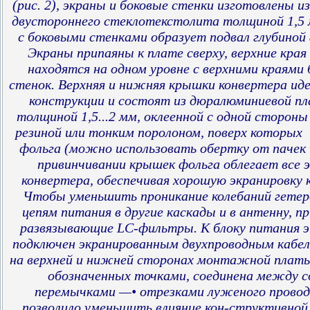
(рис. 2), экраны и боковые стенки изготовлены и
двустороннего стеклотекстолита толщиной 1,5
с боковыми стенками образует подвал глубиной 8
Экраны припаяны к плате сверху, верхние края
находятся на одном уровне с верхними краями
стенок. Верхняя и нижняя крышки конвертера ид
конструкции и состоят из дюралюминиевой п
толщиной 1,5...2 мм, оклеенной с одной стороны
резиной или тонким поролоном, поверх которых
фольга (можно использовать обертку от пачек 
привинчивании крышек фольга облегает все 
конвертера, обеспечивая хорошую экранировку 
Чтобы уменьшить проникание колебаний гетер
цепям питания в другие каскады и в антенну, 
развязывающие LC-фильтры. К блоку питания э
подключен экранированным двухпроводным кабе
на верхней и нижней сторонах монтажной платы
обозначенных точками, соединена между с
перемычками —• отрезками луженого провод
позволило уменьшить влияние кон-структивной