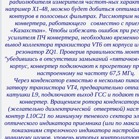
радиолюбителя измерителя частот-ных характ
например Х1-48, можно будет добиться оптимал
контуров в полосовых фильтрах. Рассмотрим н
конвертера, работающего совместно с прие
«Казахстан». Чтобы избежать ошибок при рег
усилителя ПЧ конвертера, необходимо временн
вывод коллектора транзистора VT6 от корпуса и
резонатор ZQ1. Проверив правильность мон
"убедившись в отсутствии замыканий «пятачков
корпус, конвертер подключают к прогретому пр
настроенному на частоту 67,5 МГц.
Через конденсатор емкостью в несколько пико
затвору транзистора VT4, предварительно отпа
катушки L9, подключают выход ГСС и подают п
конвертер. Вращением ротора конденсатор
(желательно диэлектрической отверткой) нас
контур L10C21 по минимуму теневого сектора э
оптического индикатора приемника (или по ма
показаниям стрелочного индикатора настройки
минимуму шумов, уровень которых контролирую