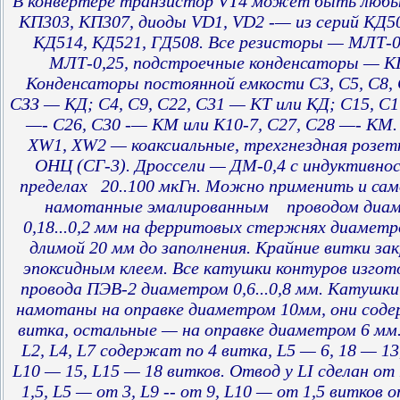
В конвертере транзистор VT4 может быть любы
КП303, КП307, диоды VD1, VD2 -— из серий КД50
КД514, КД521, ГД508. Все резисторы — МЛТ-0
МЛТ-0,25, подстроечные конденсаторы — 
Конденсаторы постоянной емкости СЗ, С5, С8, 
СЗЗ — КД; С4, С9, С22, С31 — КТ или КД; С15, С1
—- С26, С30 -— КМ или К10-7, С27, С28 —- КМ
XW1, XW2 — коаксиальные, трехгнездная розет
ОНЦ (СГ-3). Дроссели — ДМ-0,4 с индуктивн
пределах 20..100 мкГн. Можно применить и сам
намотанные эмалированным проводом диа
0,18...0,2 мм на ферритовых стержнях диаметр
длимой 20 мм до заполнения. Крайние витки за
эпоксидным клеем. Все катушки контуров изгот
провода ПЭВ-2 диаметром 0,6...0,8 мм. Катушки 
намотаны на оправке диаметром 10мм, они сод
витка, остальные — на оправке диаметром 6 мм
L2, L4, L7 содержат по 4 витка, L5 — 6, 18 — 13
L10 — 15, L15 — 18 витков. Отвод у LI сделан от
1,5, L5 — от 3, L9 -- от 9, L10 — от 1,5 витков 