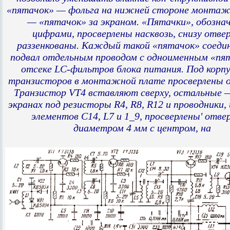
«пятачок» — фольга на нижней стороне монта
— «пятачок» за экраном. «Пятачки», обозна
цифрами, просверлены насквозь, снизу отве
раззенкованы. Каждый такой «пятачок» соедин
подвал отдельным проводом с одноименным «пят
отсеке LC-фильтров блока питания. Под корпу
транзисторов в монтажной плате просверлены 
Транзистор VT4 вставляют сверху, остальные —
экранах под резисторы R4, R8, R12 и проводники,
элементов С14, L7 и 1_9, просверлены' отве
диаметром 4 мм с центром, на