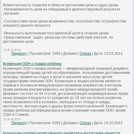
Компетентность педагога в области постановки цели и задач урока
-Направленность цели на ожидаемый и диагностируемый результат
обучения
-Соответствие цели урока возможностям, способностям, потребностям
учащихся данного возраста
-Реальность выполнения поставленной цели в течение урока
-Представление задач урока как системы действий учителя по
достижению цели
Педагогу
|
Просмотров:
1560
|
Добавил:
Chinas
|
Дата:
23.03.2014
Конвенция ООН о правах ребёнка
Конвенция ООН о правах ребёнка — международный правовой документ,
определяющий права детей на образование, пользование достижениями
культуры, правом на отдых и досуг и оказание иных услуг детям
государствами-членами ООН. Конвенция о правах ребенка является
первым и основным международно-правовым документом, в котором
права ребенка рассматривались на уровне международного права.
Документ состоит из 54 статей, детализирующих индивидуальные права
юных граждан в возрасте от рождения до 18 лет на полное развитие
своих возможностей в условиях, свободных от голода и нужды,
жестокости, эксплуатации и других форм злоупотреблений. Конвенция о
правах ребенка ратифицирована всеми странами-членами ООН, кроме
США и Сомали.
Педагогу
|
Просмотров:
3293
|
Добавил:
Chinas
|
Дата:
13.10.2013
Концепция духовно-нравственного развития и воспитания личности