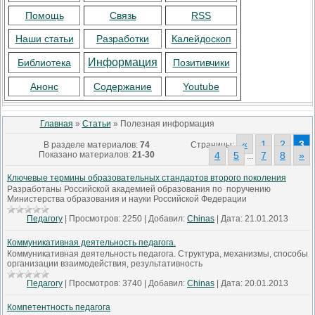
Помощь
Связь
RSS
Наши статьи
Разработки
Калейдоскоп
Информация
Библиотека
Позитивчики
Анонс
Содержание
Youtube
Главная
»
Статьи
» Полезная информация
«
1
2
3
В разделе материалов
:
74
Страницы
:
Показано материалов
:
21-30
4
5
7
8
»
...
Ключевые термины образовательных стандартов второго поколения
Разработаны Российской академией образования по поручению
Министерства образования и науки Российской Федерации
Педагогу
|
Просмотров:
2250
|
Добавил:
Chinas
|
Дата:
21.01.2013
Коммуникативная деятельность педагога.
Коммуникативная деятельность педагога. Структура, механизмы, способы
организации взаимодействия, результативность
Педагогу
|
Просмотров:
3740
|
Добавил:
Chinas
|
Дата:
20.01.2013
Компетентность педагога