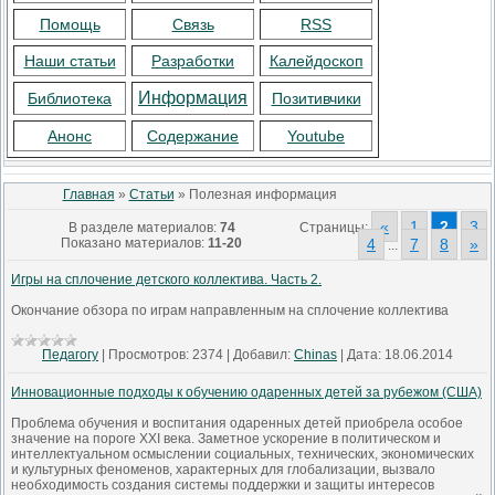
Помощь
Связь
RSS
Наши статьи
Разработки
Калейдоскоп
Информация
Библиотека
Позитивчики
Анонс
Содержание
Youtube
Главная
»
Статьи
» Полезная информация
«
1
2
3
В разделе материалов
:
74
Страницы
:
Показано материалов
:
11-20
4
7
8
»
...
Игры на сплочение детского коллектива. Часть 2.
Окончание обзора по играм направленным на сплочение коллектива
Педагогу
|
Просмотров:
2374
|
Добавил:
Chinas
|
Дата:
18.06.2014
Инновационные подходы к обучению одаренных детей за рубежом (США)
Проблема обучения и воспитания одаренных детей приобрела особое
значение на пороге ХХI века. Заметное ускорение в политическом и
интеллектуальном осмыслении социальных, технических, экономических
и культурных феноменов, характерных для глобализации, вызвало
необходимость создания системы поддержки и защиты интересов