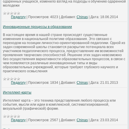
одаренных учащихся, изменило взгляд на подходы к обучению одаренной
молодежи
Педагогу
|
Просмотров:
4023
|
Добавил:
Chinas
|
Дата:
18.06.2014
Инновационные процессы в образовании
В настоящее время в нашей стране происходят существенные
изменения в национальной политике образования. Это связано с
переходом на позиции личностно-ориентированной педагогики. Одной из
задач современной школы становится раскрытие потенциала всех
участников педагогического процесса, предоставление им возможностей
проявления творческих способностей. Решение этих задач невозможно
без осуществления вариативности образовательных процессов, в связи с
чем появляются различные инновационные типы и виды
образовательных учреждений, которые требуют глубокого научного и
практического осмысления
Педагогу
|
Просмотров:
1834
|
Добавил:
Chinas
|
Дата:
21.01.2013
Интеллект-карты
Интеллект карта – это техника представления любого процесса или
события, мысли или идеи в комплексной, систематизированной,
визуальной (графической) форме.
Педагогу
|
Просмотров:
2567
|
Добавил:
Chinas
|
Дата:
23.03.2014