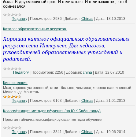
была. В двухмесячный срок. И отчитаться. И отчитываются, кто б
сомневался.
Педагогу
|
Просмотров:
2936
|
Добавил:
Chinas
|
Дата:
13.10.2013
Каталог образовательных ресурсов.
Хороший каталог официальных образовательных
ресурсов сети Интернет. Для педагогов,
руководителей образовательных учреждений и
родителей.
Педагогу
|
Просмотров:
2256
|
Добавил:
china
|
Дата:
12.07.2010
Кинезиология
Мозг, хорошо устроенный, стоит больше, чем мозг, хорошо наполненный.
Мишель де Монтень
Педагогу
|
Просмотров:
6163
|
Добавил:
Chinas
|
Дата:
21.01.2013
Классификация методов обучения (по Ю.К.Бабанскому)
Простая табличка классифицирующая методы обучения
Педагогу
|
Просмотров:
3341
|
Добавил:
Chinas
|
Дата:
19.06.2014