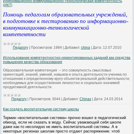
Информационно-коммуникационно-технологическая компетентность
(ИКТ)
Помощь педагогам образовательных учреждений,
в подготовке к тестированию по информационно-
коммуникационно-технологической
компетентности
Педагогу
|
Просмотров:
1984
|
Добавил:
china
|
Дата:
12.07.2010
Использование компетентностно-ориентированных заданий как средства
повышения качества образования
Образовательная компетенция – это совокупность смысловых
ориентаций, знаний, умений, навыков и опыта деятельности ученика по
отношению к определенному кругу объектов реальной действительности,
необходимых для осуществления личностно и социально-значимой
продуктивной деятельности.
Педагогу
|
Просмотров:
3044
|
Добавил:
Chinas
|
Дата:
24.03.2014
Как создать воспитательную систему школы
Термин «воспитательная система» прочно вошел в педагогический
обиход, если не сказать в моду. Сейчас уважающей себя школе
даже как-то несолидно не иметь воспитательной системы. А в
некоторых регионах школам просто отдают распоряжение: чтоб