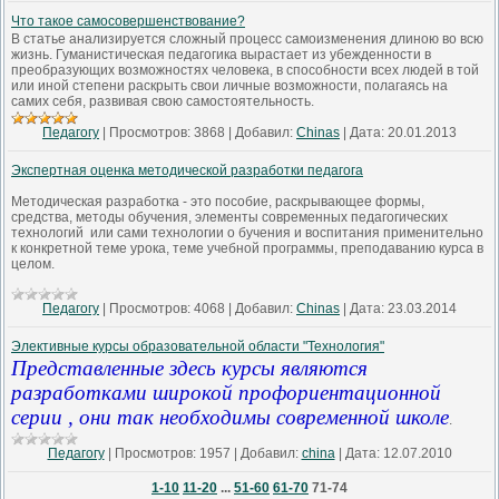
Что такое самосовершенствование?
В статье анализируется сложный процесс самоизменения длиною во всю
жизнь. Гуманистическая педагогика вырастает из убежденности в
преобразующих возможностях человека, в способности всех людей в той
или иной степени раскрыть свои личные возможности, полагаясь на
самих себя, развивая свою самостоятельность.
Педагогу
|
Просмотров:
3868
|
Добавил:
Chinas
|
Дата:
20.01.2013
Экспертная оценка методической разработки педагога
Методическая разработка - это пособие, раскрывающее формы,
средства, методы обучения, элементы современных педагогических
технологий или сами технологии о бучения и воспитания применительно
к конкретной теме урока, теме учебной программы, преподаванию курса в
целом.
Педагогу
|
Просмотров:
4068
|
Добавил:
Chinas
|
Дата:
23.03.2014
Элективные курсы образовательной области "Технология"
Представленные здесь курсы являются
разработками широкой профориентационной
серии , они так необходимы современной школе
.
Педагогу
|
Просмотров:
1957
|
Добавил:
china
|
Дата:
12.07.2010
1-10
11-20
...
51-60
61-70
71-74