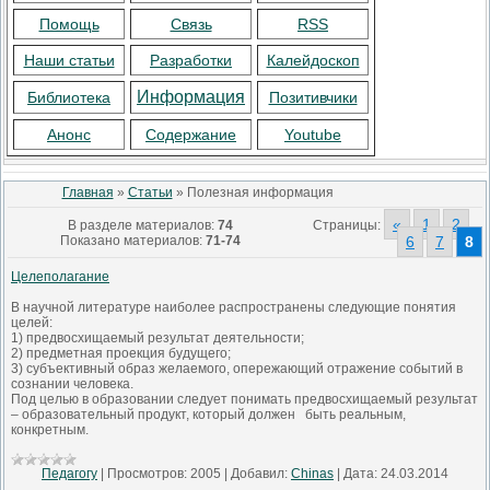
Помощь
Связь
RSS
Наши статьи
Разработки
Калейдоскоп
Информация
Библиотека
Позитивчики
Анонс
Содержание
Youtube
Главная
»
Статьи
» Полезная информация
«
1
2
В разделе материалов
:
74
Страницы
:
...
Показано материалов
:
71-74
6
7
8
Целеполагание
В научной литературе наиболее распространены следующие понятия
целей:
1) предвосхищаемый результат деятельности;
2) предметная проекция будущего;
3) субъективный образ желаемого, опережающий отражение событий в
сознании человека.
Под целью в образовании следует понимать предвосхищаемый результат
– образовательный продукт, который должен быть реальным,
конкретным.
Педагогу
|
Просмотров:
2005
|
Добавил:
Chinas
|
Дата:
24.03.2014