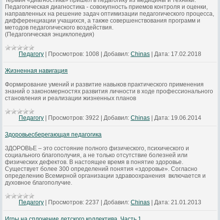
Термин «диагностика» пришел в педагогику из медицины и техники.
Педагогическая диагностика - совокупность приемов контроля и оценки,
направленных на решение задач оптимизации педагогического процесса,
дифференциации учащихся, а также совершенствования программ и
методов педагогического воздействия.
(Педагогическая энциклопедия)
Педагогу
|
Просмотров:
1008
|
Добавил:
Chinas
|
Дата:
17.02.2018
Жизненная навигация
Формирование умений и развитие навыков практического применения
знаний о закономерностях развития личности в ходе профессионального
становления и реализации жизненных планов
Педагогу
|
Просмотров:
3922
|
Добавил:
Chinas
|
Дата:
19.06.2014
Здоровьесберегающая педагогика
ЗДОРОВЬЕ – это состояние полного физического, психического и
социального благополучия, а не только отсутствие болезней или
физических дефектов. В настоящее время в понятие здоровье.
Существует более 300 определений понятия «здоровье». Согласно
определению Всемирной организации здравоохранения включается и
духовное благополучие.
Педагогу
|
Просмотров:
2237
|
Добавил:
Chinas
|
Дата:
21.01.2013
Игры на сплочение детского коллектива. Часть 1