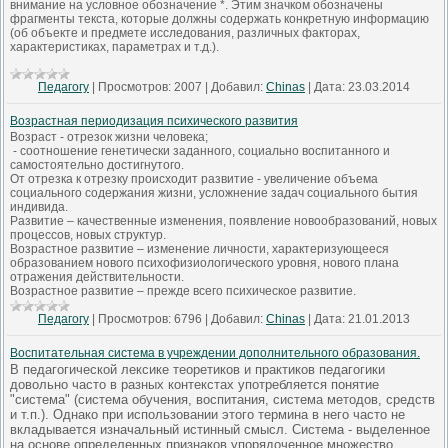
внимание на условное обозначение *. Этим значком обозначены
фрагменты текста, которые должны содержать конкретную информацию
(об объекте и предмете исследования, различных факторах,
характеристиках, параметрах и т.д.).
Педагогу
|
Просмотров:
2007
|
Добавил:
Chinas
|
Дата:
23.03.2014
Возрастная периодизация психического развития
Возраст - отрезок жизни человека;
- соотношение генетически заданного, социально воспитанного и
самостоятельно достигнутого.
От отрезка к отрезку происходит развитие - увеличение объема
социального содержания жизни, усложнение задач социального бытия
индивида.
Развитие – качественные изменения, появление новообразований, новых
процессов, новых структур.
Возрастное развитие – изменение личности, характеризующееся
образованием нового психофизиологического уровня, нового плана
отражения действительности.
Возрастное развитие – прежде всего психическое развитие.
Педагогу
|
Просмотров:
6796
|
Добавил:
Chinas
|
Дата:
21.01.2013
Воспитательная система в учреждении дополнительного образования.
В педагогической лексике теоретиков и практиков педагогики
довольно часто в разных контекстах употребляется понятие
"система" (система обучения, воспитания, система методов, средств
и т.п.). Однако при использовании этого термина в него часто не
вкладывается изначальный истинный смысл. Система - выделенное
на основе определенных признаков упорядоченное множество