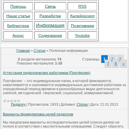
Помощь
Связь
RSS
Наши статьи
Разработки
Калейдоскоп
Информация
Библиотека
Позитивчики
Анонс
Содержание
Youtube
Главная
»
Статьи
» Полезная информация
1
2
3
В разделе материалов
:
74
Страницы
:
...
Показано материалов
:
1-10
7
8
»
Аттестация педагогических работников (Портфолио)
Портфолио – это индивидуальная папка, в которой фиксируются,
накапливаются и оцениваются индивидуальные достижения работника за
определённый период времени в разнообразных видах деятельности:
учебной, методической, творческой, социальной, коммуникативной.
Педагогу
|
Просмотров:
1933
|
Добавил:
Chinas
|
Дата:
21.01.2013
Варианты формулировок целей педагогом
Мы предлагаем варианты исследовательских целей (список далеко не
полон) в соответствии с мыслительными операциями. Следует обратить