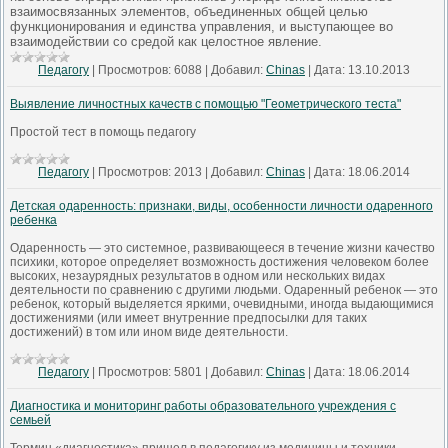
взаимосвязанных элементов, объединенных общей целью
функционирования и единства управления, и выступающее во
взаимодействии со средой как целостное явление.
Педагогу
|
Просмотров:
6088
|
Добавил:
Chinas
|
Дата:
13.10.2013
Выявление личностных качеств с помощью "Геометрического теста"
Простой тест в помощь педагогу
Педагогу
|
Просмотров:
2013
|
Добавил:
Chinas
|
Дата:
18.06.2014
Детская одаренность: признаки, виды, особенности личности одаренного
ребенка
Одаренность — это системное, развивающееся в течение жизни качество
психики, которое определяет возможность достижения человеком более
высоких, незаурядных результатов в одном или нескольких видах
деятельности по сравнению с другими людьми. Одаренный ребенок — это
ребенок, который выделяется яркими, очевидными, иногда выдающимися
достижениями (или имеет внутренние предпосылки для таких
достижений) в том или ином виде деятельности.
Педагогу
|
Просмотров:
5801
|
Добавил:
Chinas
|
Дата:
18.06.2014
Диагностика и мониторинг работы образовательного учреждения с
семьей