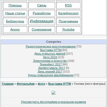
Помощь
Связь
RSS
Наши статьи
Разработки
Калейдоскоп
Информация
Библиотека
Позитивчики
Анонс
Содержание
Youtube
Categories
Радиотехническое конструирование
[70]
Выставка НТТМ
[60]
День открытых дверей
[207]
Лето 2016
[115]
Электроника и искусство
[168]
Технофест 2017
[86]
Экофестиваль 2017
[0]
День знаний 2017
[102]
Курсы повышения квалификации
[72]
Главная
»
Фотоальбом
»
фото
»
Выставка НТТМ
» Голова (песч фигуры)
Просмотреть фотографию в реальном размере