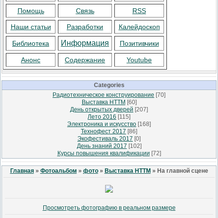
Помощь
Связь
RSS
Наши статьи
Разработки
Калейдоскоп
Информация
Библиотека
Позитивчики
Анонс
Содержание
Youtube
Categories
Радиотехническое конструирование
[70]
Выставка НТТМ
[60]
День открытых дверей
[207]
Лето 2016
[115]
Электроника и искусство
[168]
Технофест 2017
[86]
Экофестиваль 2017
[0]
День знаний 2017
[102]
Курсы повышения квалификации
[72]
Главная
»
Фотоальбом
»
фото
»
Выставка НТТМ
» На главной сцене
Просмотреть фотографию в реальном размере