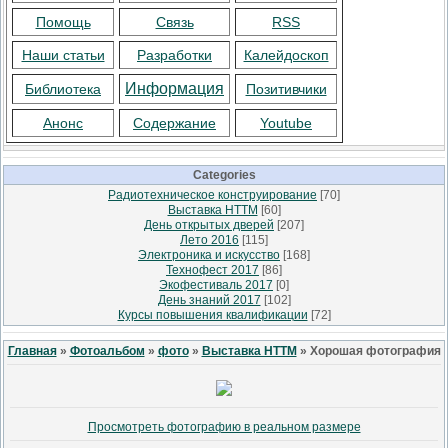
Помощь
Связь
RSS
Наши статьи
Разработки
Калейдоскоп
Информация
Библиотека
Позитивчики
Анонс
Содержание
Youtube
Categories
Радиотехническое конструирование
[70]
Выставка НТТМ
[60]
День открытых дверей
[207]
Лето 2016
[115]
Электроника и искусство
[168]
Технофест 2017
[86]
Экофестиваль 2017
[0]
День знаний 2017
[102]
Курсы повышения квалификации
[72]
Главная
»
Фотоальбом
»
фото
»
Выставка НТТМ
» Хорошая фотография
Просмотреть фотографию в реальном размере