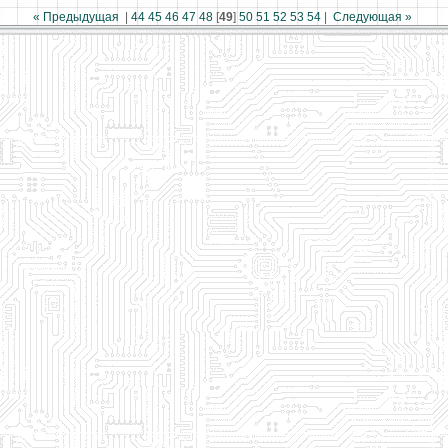
« Предыдущая
|
44
45
46
47
48
[
49
]
50
51
52
53
54
|
Следующая »