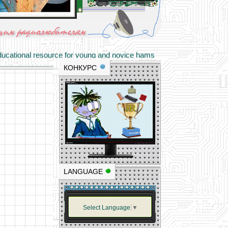
materials and professional experience
tional resource for young and novice hams
КОНКУРС
LANGUAGE
Select Language
▼