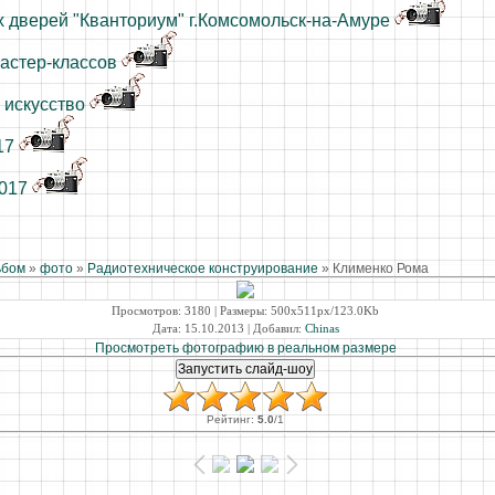
 дверей "Кванториум" г.Комсомольск-на-Амуре
астер-классов
 искусство
17
2017
ьбом
»
фото
»
Радиотехническое конструирование
» Клименко Рома
Просмотров
: 3180 |
Размеры
: 500x511px/123.0Kb
Дата
: 15.10.2013 |
Добавил
:
Chinas
Просмотреть фотографию в реальном размере
Рейтинг
:
5.0
/
1