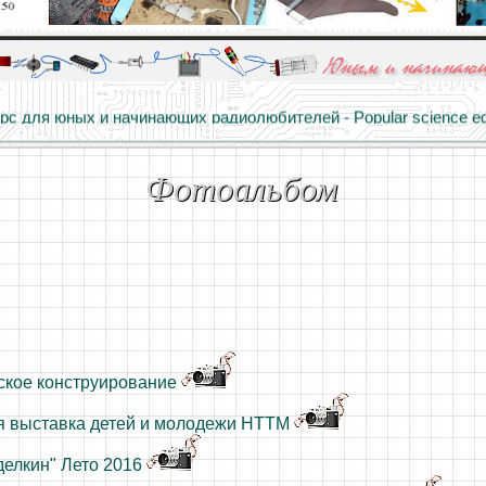
алы и опыт профессионалов - Basics of electricity, educational 
 для юных и начинающих радиолюбителей - Popular science educa
Фотоальбом
ское конструирование
я выставка детей и молодежи НТТМ
делкин" Лето 2016