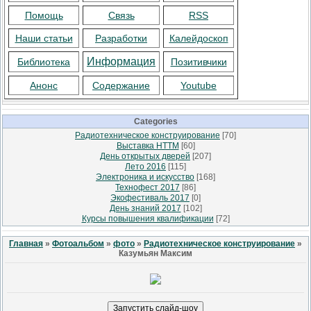
Помощь
Связь
RSS
Наши статьи
Разработки
Калейдоскоп
Информация
Библиотека
Позитивчики
Анонс
Содержание
Youtube
Categories
Радиотехническое конструирование
[70]
Выставка НТТМ
[60]
День открытых дверей
[207]
Лето 2016
[115]
Электроника и искусство
[168]
Технофест 2017
[86]
Экофестиваль 2017
[0]
День знаний 2017
[102]
Курсы повышения квалификации
[72]
Главная
»
Фотоальбом
»
фото
»
Радиотехническое конструирование
»
Казумьян Максим