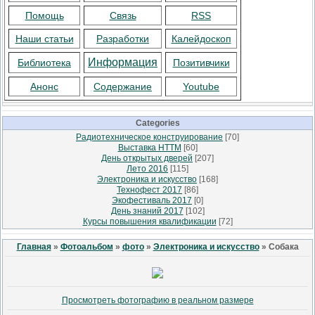
Помощь
Связь
RSS
Наши статьи
Разработки
Калейдоскоп
Информация
Библиотека
Позитивчики
Анонс
Содержание
Youtube
Categories
Радиотехническое конструирование
[70]
Выставка НТТМ
[60]
День открытых дверей
[207]
Лето 2016
[115]
Электроника и искусство
[168]
Технофест 2017
[86]
Экофестиваль 2017
[0]
День знаний 2017
[102]
Курсы повышения квалификации
[72]
Главная
»
Фотоальбом
»
фото
»
Электроника и искусство
» Собака
Просмотреть фотографию в реальном размере