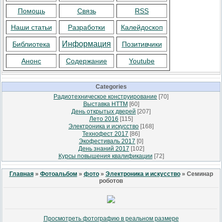
Помощь
Связь
RSS
Наши статьи
Разработки
Калейдоскоп
Информация
Библиотека
Позитивчики
Анонс
Содержание
Youtube
Categories
Радиотехническое конструирование
[70]
Выставка НТТМ
[60]
День открытых дверей
[207]
Лето 2016
[115]
Электроника и искусство
[168]
Технофест 2017
[86]
Экофестиваль 2017
[0]
День знаний 2017
[102]
Курсы повышения квалификации
[72]
Главная
»
Фотоальбом
»
фото
»
Электроника и искусство
» Семинар
роботов
Просмотреть фотографию в реальном размере