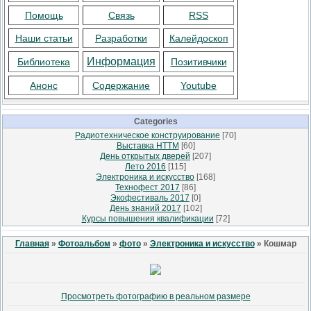
Помощь
Связь
RSS
Наши статьи
Разработки
Калейдоскоп
Информация
Библиотека
Позитивчики
Анонс
Содержание
Youtube
Categories
Радиотехническое конструирование
[70]
Выставка НТТМ
[60]
День открытых дверей
[207]
Лето 2016
[115]
Электроника и искусство
[168]
Технофест 2017
[86]
Экофестиваль 2017
[0]
День знаний 2017
[102]
Курсы повышения квалификации
[72]
Главная
»
Фотоальбом
»
фото
»
Электроника и искусство
» Кошмар
Просмотреть фотографию в реальном размере