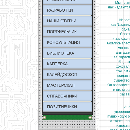
Мы не зн
нас издаются
РАЗРАБОТКИ
Известн
НАШИ СТАТЬИ
как №заним
однак
ПОРТФЕЛЬЧИК
Советск
и заложен
КОНСУЛЬТАЦИЯ
боялись влас
мог пол
агитаци
БИБЛИОТЕКА
за №расп
обществ
КАПТЕРКА
хохотал
точном 
КАЛЕЙДОСКОП
придава
существов
МАСТЕРСКАЯ
Он всевласте
и его стра
застав
СПРАВОЧНИКИ
ПОЗИТИВЧИКИ
Ане
увереннос
пушкинскую э
а также нав
известн