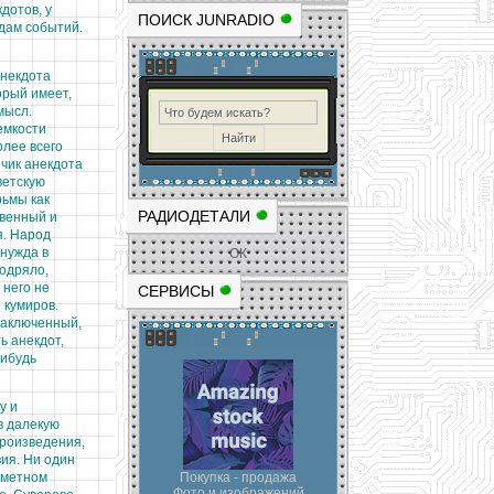
дотов, у
ПОИСК JUNRADIO
дам событий.
анекдота
орый имеет,
мысл.
емкости
олее всего
чик анекдота
ветскую
рьмы как
РАДИОДЕТАЛИ
венный и
я. Народ
 нужда в
ОК
бодряло,
 него не
СЕРВИСЫ
 кумиров.
заключенный,
ь анекдот,
нибудь
у и
в далекую
произведения,
ия. Ни один
ометном
Покупка - продажа
Фото и изображений