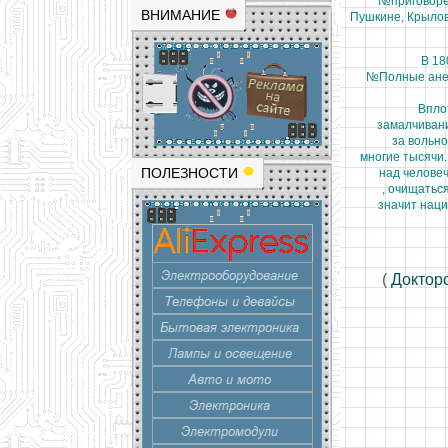
№приговоре.
ВНИМАНИЕ
Пушкине, Крылове
В 18
№Полные анекд
Вплоть
замалчивани
за вольно
многие тысячи.
ПОЛЕЗНОСТИ
над человеч
, очищатьс
значит наци
(
Доктор