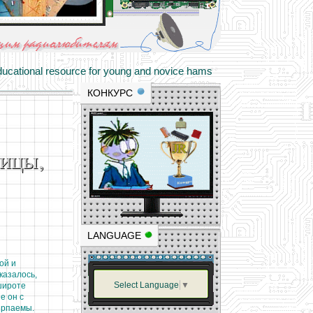
materials and professional experience
tional resource for young and novice hams
КОНКУРС
вицы,
LANGUAGE
ой и
казалось,
Select Language
▼
широте
е он с
ерпаемы.