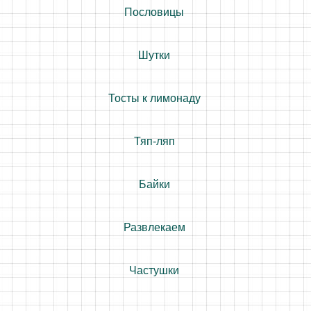
Пословицы
Шутки
Тосты к лимонаду
Тяп-ляп
Байки
Развлекаем
Частушки