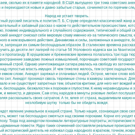
аем, сколько их в памяти народной. В США выпущено три тома советских анек
 и переиздаются новые и давно забытые старые, сочиняются по горячим сле
Народ не устает творить.
ый русский писатель и политик П. Б. Струве определял классический жанр 
ательный и забавный рассказ о каком-то действительном происшествии, кот
о, помимо индивидуального и случайного содержания, типический и общий с
ий анекдот снискал себе мировую славу именно из-за типического смысла, 
ного в нем взрывного действия. Динамизма и силы, заложенных в анекдоте, б
ти, запрещая их самым беспощадным образом. В сталинские времена рассказ
учить до десяти лет лагерей по статье 58 Уголовного кодекса как за №антисо
ю и пропаганду. В хрущевские и брежневские времена полагалось три года тю
ространение заведомо ложных измышлений, порочащих советский государст
енный строй. Однако уничтожающая сатира рвалась на свободу из заточени
 над глупостью власть имущих. И чем тяжелее жилось, тем острее ощущалась
и емком слове. Анекдот заряжал и сплачивал людей. Острое, меткое слово вз
ло сил. Анекдот проникал сквозь тюремные стены в камеры заключенных. Для
ало и не существует запретных тем, объектов критики, для него нет вождей и
н, беспощаден, безжалостен к порокам и глупостям. К нему неравнодушны и 
ж, и министр, и дворник. Сам отец народов в минуты роковые любил послушат
ляя рассказывать своих сатрапов. А те, млея от страха, выдавливали какую-
незлобивую шутку только бы не обидеть вождя.
кдот явление уникальное в нашей стране. Только нация, сознающая свою сил
ть, может так беспощадно смеяться над своими пороками. Корни его уходят 
поху. Тогда под анекдотом понимали литературные портреты, исторические 
ыдуманные повести. Ядро таких сочинений составляли реальные происшеств
ый исторический деятель не избежал суда народного в кратком, точном, искр