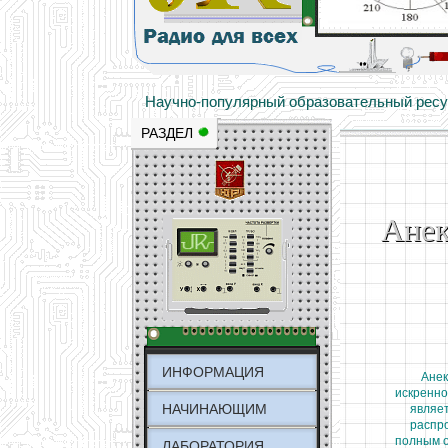
Основы электричества, учебные матери
Научно-популярный образовательный ресурс
РАЗДЕЛ
Анек
ИНФОРМАЦИЯ
Анек
искреннос
НАЧИНАЮЩИМ
являет
распро
полным о
ЛАБОРАТОРИЯ