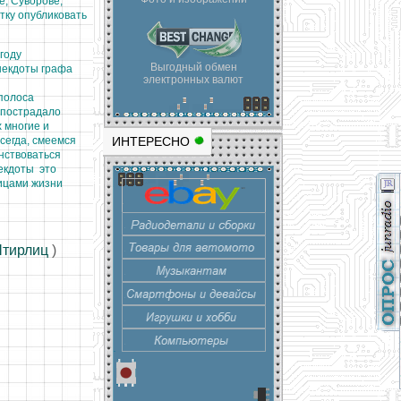
е, Суворове,
тку опубликовать
году
Выгодный обмен
некдоты графа
электронных валют
полоса
х пострадало
х многие и
сегда, смеемся
ИНТЕРЕСНО
нствоваться
некдоты это
дицами жизни
тирлиц
)