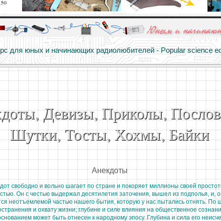
алы и опыт профессионалов - Basics of electricity, educational 
 для юных и начинающих радиолюбителей - Popular science educa
доты, Девизы, Приколы, Посло
Шутки, Тосты, Хохмы, Байки
Анекдоты
дот свободно и вольно шагает по стране и покоряет миллионы своей простот
тью. Он с честью выдержал десятилетия заточения, вышел из подполья, и, о
ся неотъемлемой частью нашего бытия, которую у нас пытались отнять. По 
странения и охвату жизни; глубине и силе влияния на общественное сознани
снованием может быть отнесен к народному эпосу. Глубина и сила его неисч