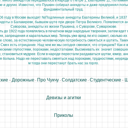
 Много анекдотов передавалось в народе о Петре 1, Екатерине 11, Потемкин
 и других. Известно, что Пушкин собирал анекдоты
и
даже предпринял попы
фундаментальный труд.
06 году в Москве выходят №Подлинные анекдоты Екатерины Великой, и 18З7 
оты о Балакиреве, бывшем шуте при дворе Петра Великого. Появляются а
Суворова, анекдоты из жизни Пушкина, о Суворове, Сумарокове.
 до 1922 года появлялись в печатном виде народные творения, затем идет 
я, запрещения и карательных мер. Теперь уже вряд ли кто скажет, сколько и
е слово, за естественную человеческую потребность смеяться и шутить. Таки
 Смех есть отрицание. Над чем же мы сегодня смеемся, что отрицаем? Как и в
ескими глупостями, пороками, недостатками. Высмеивать их значит соверше
я, становиться мудрее. Если в народе перестали раздаваться шутки, юмор, а
я больна. Надо не переставать смеяться над пороками, трудностями, неуря
м тогда они перестанут брать нас за горло.
ские
-
Дорожные
Про Чукчу
Солдатские
Студентческие
-
Ш
-
-
-
Девизы и агитки
Приколы