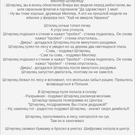
Мюллер-Штирлицу:
- Штирлиц, вы в конец обнаглели! Вчера вас видели перед рейхстагом, вы
шли скрасным флагом и горланили "Да здравствует 1 мая!
- Ну вы тоже хороши, дружище Мюллер. А кто на прошлой неделе на
юбилее у фюрера пел: "Хай не вмерла Украина"
Штилиц ночью топил печку.
К утру она утонула.
Штирлиц подошел к стенке и нажал "пробел" - стенка поднялась. Он снова
нажал "пробел" - стенка опустилась...
- Дверь! - догадался Штирлиц после минутного раздумья.
Штирлиц гулял по лесу и увидел из-за дерева два светящихся глаза.
- Сова, - подумал Штирлиц.
- Сам ты сова, - подумал Мюллер.
Штирлиц подошел к стенке и нажал "пробел" - стенка поднялась. Он снова
нажал "пробел" - стенка опустилась...
- Дверь! - догадался Штирлиц после минутного раздумья.
Штирлиц запустил двигатель, поэтому он не завелся.
Штирлиц бежал по лесу и вспомнил, что впопыхах забыл рацию. Пришлось
возвращаться в Попыхи.
В Штирлица пуля попала в голову:
- Разрывная - подумал Штирлиц раскинув мозгами.
Штирлцу пришла телеграмма из Центра:
"Штирлиц, поздравляем, Вы стали дедушкой!"
- Ну, наконец-то! - радостно подумал Штирлиц - значит скоро дембель!!!
Штирлиц, прогуливаясь в лесу, напоролся на сук.
Там он и заночевал.
Штирлиц скомкал бумажку и бросил в унитаз. Шифровка попала в центр.