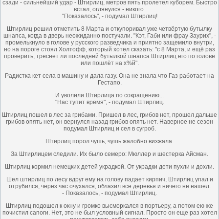
сзади - сильнейший удар - Штирлиц, метров пять пролетел куборем. Быстро
встал, оглянулся - никого.
"Показалось", - подумал Штирлиц!
Штирлиц решил отметить 8 Марта и откупоривал уже четвёртую бутылку
шнапса, когда в дверь неожиданно постучали. "Кэт, Габи или фрау Заурих", -
промелькнуло в голове у русского разведчика и приятно защемило внутри,
но на пороге стоял Холтофф, который хотел сказать: "с 8 Марта, и ещё раз
проверить, треснет ли последней бутылкой шнапса Штирлиц его по голове
или пошлёт на х%й".
Радистка кет села в машину и дала газу. Она не знала что Газ работает на
Гестапо.
И уволили Штирлица по сокращению...
"Нас тупит время", - подумал Штирлиц.
Штирлиц пошел в лес за грибами. Пришел в лес, грибов нет, прошел дальше
грибов опять нет, он вернулся назад грибов опять нет. Наверное не сeзон
подумал Штирлиц и сел в сугроб.
Штирлиц порол чушь, чушь жалобно визжала.
За Штирлицем следили. Их было семеро: Мюллер и шестерка Айсман.
Штирлиц кормил немецких детей украдкой. От украдки дети пухли и дохли.
Шел штирлиц по лесу вдруг ему на голову падает кирпич, Штирлиц упал и
отрубился, через час очухался, облазил все деревья и ничего не нашел.
- Показалось, - подумал Штирлиц.
Штирлиц подошел к окну и громко высморкался в портьеру, а потом ею же
почистил сапоги. Нет, это не был условный сигнал. Просто он еще раз хотел