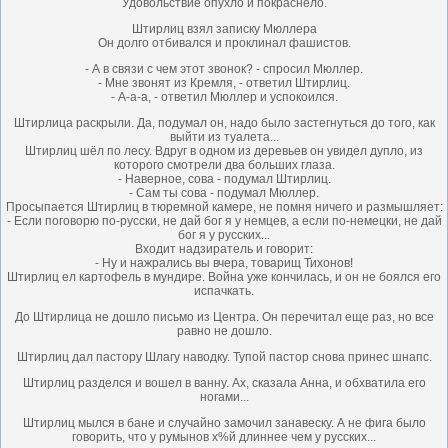
Удовольствие опухло и покраснело.
Штирлиц взял записку Мюллера
Он долго отбивался и проклинал фашистов.
- А в связи с чем этот звонок? - спросил Мюллер.
- Мне звонят из Кремля, - ответил Штирлиц.
- А-а-а, - ответил Мюллер и успокоился.
Штирлица раскрыли. Да, подумал он, надо было застегнуться до того, как
выйти из туалета...
Штирлиц шёл по лесу. Вдруг в одном из деревьев он увидел дупло, из
которого смотрели два больших глаза.
- Наверное, сова - подумал Штирлиц.
- Сам ты сова - подумал Мюллер.
Просыпается Штирлиц в тюремной камере, не помня ничего и размышляет:
- Если поговорю по-русски, не дай бог я у немцев, а если по-немецки, не дай
бог я у русских...
Входит надзиратель и говорит:
- Ну и нажрались вы вчера, товарищ Тихонов!
Штирлиц ел картофель в мундире. Война уже кончилась, и он не боялся его
испачкать.
До Штирлица не дошло письмо из Центра. Он перечитал еще раз, но все
равно не дошло.
Штирлиц дал пастору Шлагу наводку. Тупой пастор снова принес шнапс.
Штирлиц разделся и вошел в ванну. Ах, сказала Анна, и обхватила его
ногами...
Штирлиц мылся в бане и случайно замочил занавеску. А не фига было
говорить, что у румынов х%й длиннее чем у русских...