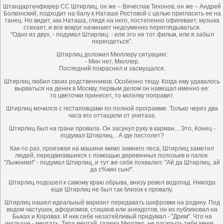
Штандартенфюрер СС Штирлиц, он же – Вячеслав Тихонов, он же – Андрей
Болконский, подходит на балу к Наташе Ростовой с целью пригласить ее на
танец. Но видит, как Наташа, глядя на него, постепенно офигевает, музыка
стихает, и все вокруг начинают недоуменно переглядываться.
"Одно из двух, - подумал Штирлиц: - или это не тот фильм, или я забыл
переодеться".
Штирлиц доложил Мюллеру ситуацию:
- Мин нет, Мюллер.
Последний покраснел и засмущался.
Штирлиц любил своих родственников. Особенно тещу. Когда ему удавалось
вырваться на денек в Москву, первым делом он навещал именно ее:
то цветочки принесет, то могилку поправит.
Штирлиц мочился с гестаповцами по полной программе. Только через два
часа его оттащили от унитаза.
Штирлиц был на грани провала. Он засунул руку в карман... Это, Конец -
подумал Штирлиц... А где пистолет?
Как-то раз, проезжая на машине мимо зимнего леса, Штирлиц заметил
людей, передвигавшихся с помощью деревянных полозьев и палок.
"Лыжники!" - подумал Штирлиц, и тут же себя похвалил: "Ай да Штирлиц, ай
да с%кин сын!".
Штирлиц подошел к самому краю обрыва, внизу ревел водопад. Никогда
еще Штирлиц не был так близок к провалу.
Штирлиц нашел идеальный вариант передавать шифровки на родину. Под
видом частушек, афоризмов, стишков или анекдотов, он их публиковал на
Быках и Коровах. И ник себе незатейливый придумал - "Дрим". Что на
инглыше - мечтать. Типа мечтай, гадюка Мюллер, не раскрыть тебе меня....