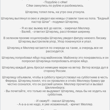
- Порублю с-с#ки!
С#ки скинулись по рублю и разбежались.
Штирлиц топил печь, на утро она утонула.
Штирлиц выглянул в окно и увидел как немцы ставили танк на попа. "Бедный
пастор Шлаг" - подумал Штирлиц.
- Я из вас выжму всё до капли, - закричал Мюллер.
- Валяй, - ответил Штирлиц, расстёгивая ширинку.
В зеленом проеме осцилографа Штирлиц увидел фигуру некоего Лисажу.
Штирлиц выстрелилв упор, Упор покачнулся и упал.
Штирлиц и Мюллер катаются по очереди на танке, а очередь все не
рассходится.
Штирлиц попробовал яйцо под майонезом. Майонезу это понравилось и он
попросил Штирлица попробовать второе яйцо.
Штирлиц каждый день бросал немецкие марки на ветер. Ветер всегда дул в
сторону России.
Штирлицу объявили, чтобы в субботу присутствовал на субботнике в честь
Фюрера. Штирлиц понял, что он провален и отнёс Мюллеру бумагу где
честно сознался, что он русский шпион. Мюллер прочитал и вызвал
Шелленберга:
- Вы почитайте, что только не выдумает Штирлиц, лишь бы не ходить на
субботник.
- И скажу!!! - сказал Штирлиц.
- А-а-а-а не надо, я уже искаженный, - кричит Мюллер.