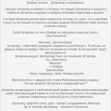
Шофер тронул... Штирлицу понравилось.
Заходит Штирлиц в кабинет к Гитлеру, тот увидел Штирлица и рухнул в
обморок, Штирлиц подошел к зеркалу поправил буденовку и вышел.
Сегодня Штирлиц решил идти напролом, потому что знал, что в проломе
стены по пятницам он обычно находил родное Жигулёвское пиво, воблу и
солёные огурцы.
Гулял Штирлиц по лесу. Выйдя на середину озера он понял.
- Лед тронулся!
Мюллер - Шелленбергу:
- Штирлиц - советский разведчик. Будем его разоблачать. Ты встань за
дверью, когда он войдет бей его поленом по голове. Если русский, будет
матом ругатся.
Штирлиц входит, Шеленберг бьет его поленом. Штирлиц:
- Ах...твою мать!
Мюллер:
- У бл@дь!
Шелленберг:
- Тише, товарищи, тише. Немцы кругом!
Мюллер летел с двадцатого этажа Рейхсканцелярии и думал:
"Что же выкинет Штирлиц в следующий раз?"
Штирлиц возвращался в свой маленький домик, в своём маленьком городке,
зажёг свой маленький камин и стал по-маленьку топить. Но румынская
шпионка Помаленьку в ванной долго сопротивлялась.
- Штирлиц, закройте окно, дует,- сказал, раздраженно, Мюллер.
- Ду ит юселф, мазафака, - обиделся Штирлиц.