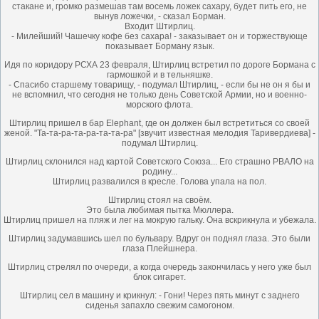
стакане и, громко размешав там восемь ложек сахару, будет пить его, не
вынув ложечки, - сказал Борман.
Входит Штирлиц.
- Милейший! Чашечку кофе без сахара! - заказывает он и торжествующе
показывает Борману язык.
Идя по коридору РСХА 23 февраля, Штирлиц встретил по дороге Бормана с
гармошкой и в тельняшке.
- Спасибо старшему товарищу, - подумал Штирлиц, - если бы не он я бы и
не вспомнил, что сегодня не только день Советской Армии, но и военно-
морского флота.
Штирлиц пришел в бар Elephant, где он должен был встретиться со своей
женой. "Та-та-ра-та-ра-та-та-ра" [звучит известная мелодия Таривердиева] -
подумал Штирлиц.
Штирлиц склонился над картой Советского Союза... Его страшно РВАЛО на
родину...
Штирлиц развалился в кресле. Голова упала на пол.
Штирлиц стоял на своём.
Это была любимая пытка Мюллера.
Штирлиц пришел на пляж и лег на мокрую гальку. Она вскрикнула и убежала.
Штирлиц задумавшись шел по бульвару. Вдруг он поднял глаза. Это были
глаза Плейшнера.
Штирлиц стрелял по очереди, а когда очередь закончилась у него уже был
блок сигарет.
Штирлиц сел в машину и крикнул: - Гони! Через пять минут с заднего
сиденья запахло свежим самогоном.