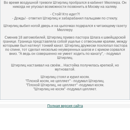
Во время воздушной тревоги Штирлиц пробрался в кабинет Мюллера. Он
никогда не упускал возможности позвонить в Москву на халяву.
- Стой! Кто идет?!
- Дождь! - ответил Штирлиц и забарабанил пальцами по стеклу.
Штирлиц выбил ногой дверь и на цыпочках подкрался к читающему газету
Мюллеру.
Сменив 18 автомобилей, Штирлиц привез пастора Шлага к швейцарской
границе. Граница представляла собой ущелье с отвесными краями, между
которыми был натянут тонкий канат. Штирлиц дружески похлопал пастора
по спине, тот сделал несколько неуверенных шагов и с криком сорвался
вниз. "А ведь он совершенно не умеет ходить по канату", - подумал
Штирлиц.
Штирлиц настаивал на своём... Настойка получилась крепкой, но
мутноватой.
Штирлиц стоял и курил косяк.
"Плохой косяк, не цепляет" - подумал Штирлиц.
"Плохой Штирлиц, не цепляет" -подумал косяк.
"Штирлиц не косяк" -подумал цепляет.
Полная версия сайта