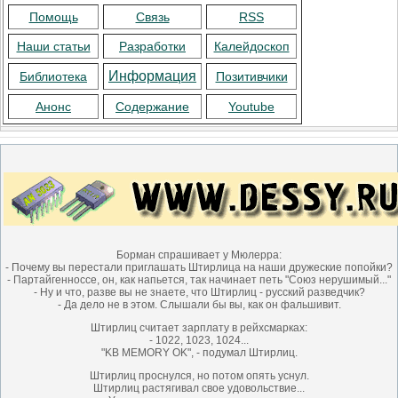
Помощь
Связь
RSS
Наши статьи
Разработки
Калейдоскоп
Информация
Библиотека
Позитивчики
Анонс
Содержание
Youtube
Борман спрашивает у Мюлерра:
- Почему вы перестали приглашать Штирлица на наши дружеские попойки?
- Партайгенноссе, он, как напьется, так начинает петь "Союз нерушимый..."
- Ну и что, разве вы не знаете, что Штирлиц - русский разведчик?
- Да дело не в этом. Слышали бы вы, как он фальшивит.
Штиpлиц считает заpплату в pейхсмарках:
- 1022, 1023, 1024...
"KB MEMORY OK", - подумал Штиpлиц.
Штирлиц проснулся, но потом опять уснул.
Штирлиц растягивал свое удовольствие...