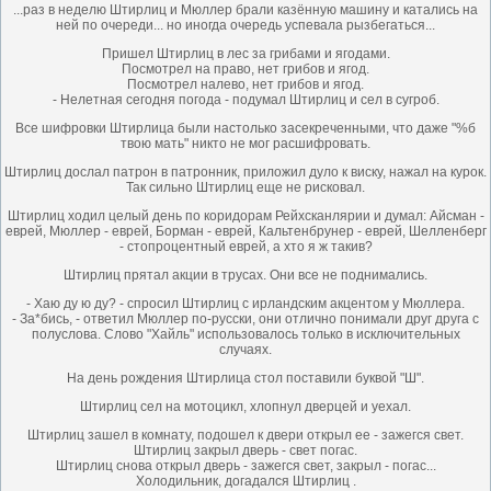
...раз в неделю Штирлиц и Мюллер брали казённую машину и катались на
ней по очереди... но иногда очередь успевала рызбегаться...
Пришел Штирлиц в лес за грибами и ягодами.
Посмотрел на право, нет грибов и ягод.
Посмотрел налево, нет грибов и ягод.
- Нелетная сегодня погода - подумал Штирлиц и сел в сугроб.
Все шифровки Штирлица были настолько засекреченными, что даже "%б
твою мать" никто не мог расшифровать.
Штирлиц дослал патрон в патронник, приложил дуло к виску, нажал на курок.
Так сильно Штирлиц еще не рисковал.
Штирлиц ходил целый день по коридорам Рейхсканлярии и думал: Айсман -
еврей, Мюллер - еврей, Борман - еврей, Кальтенбрунер - еврей, Шелленберг
- стопроцентный еврей, а хто я ж такив?
Штирлиц прятал акции в трусах. Они все не поднимались.
- Хаю ду ю ду? - спросил Штирлиц с ирландским акцентом у Мюллера.
- За*бись, - ответил Мюллер по-русски, они отлично понимали друг друга с
полуслова. Слово "Хайль" использовалось только в исключительных
случаях.
На день рождения Штирлица стол поставили буквой "Ш".
Штирлиц сел на мотоцикл, хлопнул дверцей и уехал.
Штирлиц зашел в комнату, подошел к двери открыл ее - зажегся свет.
Штирлиц закрыл дверь - свет погас.
Штирлиц снова открыл дверь - зажегся свет, закрыл - погас...
Холодильник, догадался Штирлиц .