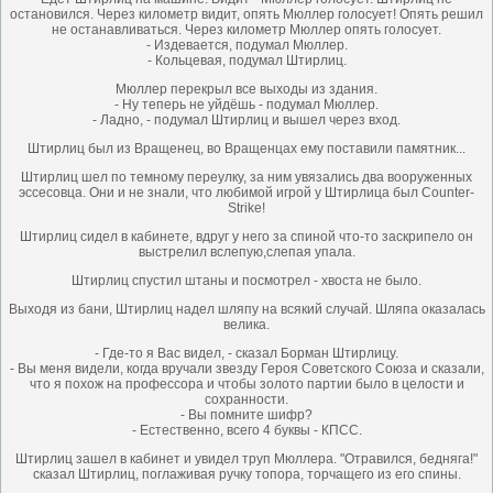
остановился. Через километр видит, опять Мюллер голосует! Опять решил
не останавливаться. Через километр Мюллер опять голосует.
- Издевается, подумал Мюллер.
- Кольцевая, подумал Штирлиц.
Мюллер перекрыл все выходы из здания.
- Ну теперь не уйдёшь - подумал Мюллер.
- Ладно, - подумал Штирлиц и вышел через вход.
Штирлиц был из Вращенец, во Вращенцах ему поставили памятник...
Штирлиц шeл по тeмному переулку, за ним увязались два вооруженных
эссесовца. Они и не знали, что любимой игрой у Штирлица был Counter-
Strike!
Штирлиц сидел в кабинете, вдруг у него за спиной что-то заскрипело он
выстрелил вслепую,слепая упала.
Штирлиц спустил штаны и посмотрел - хвоста не было.
Выходя из бани, Штирлиц надел шляпу на всякий случай. Шляпа оказалась
велика.
- Где-то я Вас видел, - сказал Борман Штирлицу.
- Вы меня видели, когда вручали звезду Героя Советского Союза и сказали,
что я похож на професcора и чтобы золото партии было в целости и
сохранности.
- Вы помните шифр?
- Естественно, всего 4 буквы - КПСС.
Штирлиц зашел в кабинет и увидел труп Мюллера. "Отравился, бедняга!"
сказал Штирлиц, поглаживая ручку топора, торчащего из его спины.