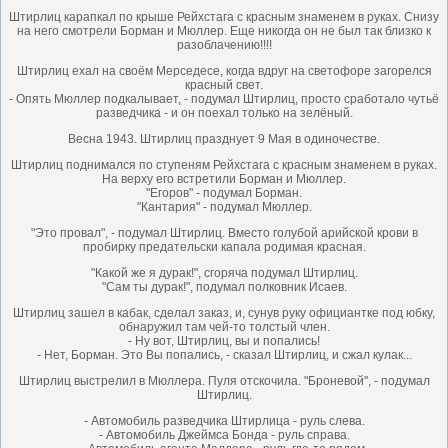
Штирлиц карапкал по крыше Рейхстага с красным знаменем в руках. Снизу
на него смотрели Борман и Мюллер. Еще никогда он не был так близко к
разоблачению!!!!
Штирлиц ехал на своём Мерседесе, когда вдруг на светофоре загорелся
красный свет.
- Опять Мюллер подкалывает, - подумал Штирлиц, просто сработало чутьё
разведчика - и он поехал только на зелёный.
Весна 1943. Штирлиц празднует 9 Мая в одиночестве.
Штирлиц поднимался по ступеням Рейхстага с красным знаменем в руках.
На верху его встретили Борман и Мюллер.
"Егоров" - подумал Борман.
"Кантария" - подумал Мюллер.
"Это провал", - подумал Штирлиц. Вместо голубой арийской крови в
пробирку предательски капала родимая красная.
"Какой же я дурак!", сгоряча подумал Штирлиц.
"Сам ты дурак!", подумал полковник Исаев.
Штирлиц зашел в кабак, сделал заказ, и, сунув руку официантке под юбку,
обнаружил там чей-то толстый член.
- Ну вот, Штирлиц, вы и попались!
- Нет, Борман. Это Вы попались, - сказал Штирлиц, и сжал кулак...
Штирлиц выстрелил в Мюллера. Пуля отскочила. "Броневой", - подумал
Штирлиц.
- Автомобиль разведчика Штирлица - руль слева.
- Автомобиль Джеймса Бонда - руль справа.