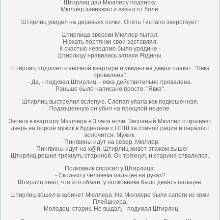
Штирлиц дал Мюллеру подписку.
Мюллер завизжал и взвыл от боли.
Штирлиц увидел на деревьях почки. Опять Гестапо зверствует!
Штирлица зверски Мюллер пытал:
Нюхать портянки свои заставлял.
К счастью неведомо было уродине -
Штирлицу нравились запахи Родины.
Штирлиц подошел к явочной квартире и увидел на двери плакат: "Явка
провалена".
- Да, - подумал Штирлиц, - явка действительно провалена.
Раньше было написано просто: "Явка".
Штирлиц выстрелил вслепую. Слепая упала,как подкошенная.
Подкошенную он убил на прощлой неделе.
Звонок в квартиру Мюллера в 3 часа ночи. Заспаный Мюллер открывает
дверь на пороге мужик в буденовке с ППШ за спиной рация и парашют
волочится. Мужик:
- Пингвины идут на север. Мюллер:
- Пингвины идут на х@й, Штирлиц живет этажом выше!
Щтирлиц решил тряхнуть стариной. Он тряхнул, и старина отвалился.
Полковник спросил у Штирлица:
- Сколько у человека пальцев на руках?
Штирлиц знал, что это обман, у полковника было девять пальцев.
Штирлиц вошел в кабинет Мюллера. На Мюллере были сапоги из кожи
Плейшнера.
- Молодец, старик. Не выдал, - подумал Штирлиц.