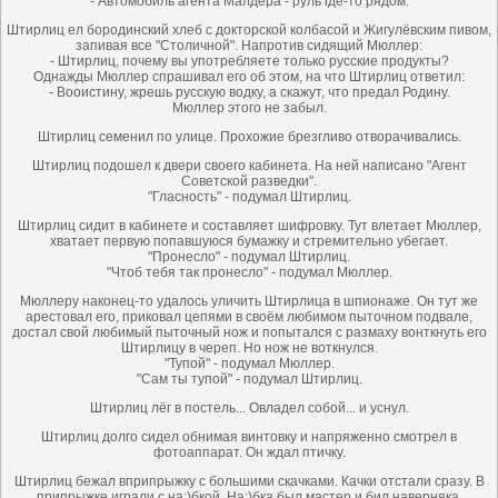
- Автомобиль агента Малдера - руль где-то рядом.
Штирлиц ел бородинский хлеб с докторской колбасой и Жигулёвским пивом,
запивая все "Столичной". Напротив сидящий Мюллер:
- Штирлиц, почему вы употребляете только русские продукты?
Однажды Мюллер спрашивал его об этом, на что Штирлиц ответил:
- Вооистину, жрешь русскую водку, а скажут, что предал Родину.
Мюллер этого не забыл.
Штирлиц семенил по улице. Прохожие брезгливо отворачивались.
Штирлиц подошел к двери своего кабинета. На ней написано "Агент
Советской разведки".
"Гласность" - подумал Штирлиц.
Штирлиц сидит в кабинете и составляет шифровку. Тут влетает Мюллер,
хватает первую попавшуюся бумажку и стремительно убегает.
"Пронесло" - подумал Штирлиц.
"Чтоб тебя так пронесло" - подумал Мюллер.
Мюллеру наконец-то удалось уличить Штирлица в шпионаже. Он тут же
арестовал его, приковал цепями в своём любимом пыточном подвале,
достал свой любимый пыточный нож и попытался с размаху вонткнуть его
Штирлицу в череп. Но нож не воткнулся.
"Тупой" - подумал Мюллер.
"Сам ты тупой" - подумал Штирлиц.
Штирлиц лёг в постель... Овладел собой... и уснул.
Штирлиц долго сидел обнимая винтовку и напряженно смотрел в
фотоаппарат. Он ждал птичку.
Штирлиц бежал вприпрыжку с большими скачками. Качки отстали сразу. В
припрыжке играли с на:)бкой. На:)бка был мастер и бил наверняка.