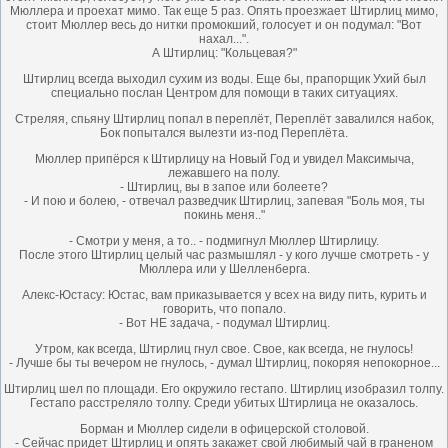
Мюллера и проехат мимо. Так еще 5 раз. Опять проезжает Штирлиц мимо,
стоит Мюллер весь до нитки промокший, голосует и он подумал: "Вот
нахал...".
А Штирлиц: "Кольцевая?"
Штирлиц всегда выходил сухим из воды. Еще бы, прапорщик Ухий был
специально послан Центром для помощи в таких ситуациях.
Стреляя, спьяну Штирлиц попал в переплёт, Переплёт завалился набок,
Бок попытался вылезти из-под Переплёта.
Мюллер припёрся к Штирлицу на Новый Год и увидел Максимыча,
лежавшего на полу.
- Штирлиц, вы в запое или болеете?
- И пою и болею, - отвечал разведчик Штирлиц, запевая "Боль моя, ты
покинь меня.."
- Смотри у меня, а то.. - подмигнул Мюллер Штирлицу.
После этого Штирлиц целый час размышлял - у кого лучше смотреть - у
Мюллера или у Шелленберга.
Алекс-Юстасу: Юстас, вам приказывается у всех на виду пить, курить и
говорить, что попало.
- Вот НЕ задача, - подумал Штирлиц.
Утром, как всегда, Штирлиц гнул свое. Свое, как всегда, не гнулось!
- Лучше бы ты вечером не гнулось, - думал Штирлиц, покоряя непокорное...
Штирлиц шел по площади. Его окружило гестапо. Штирлиц изобразил толпу.
Гестапо расстреляло толпу. Среди убитых Штирлица не оказалось.
Борман и Мюллер сидели в офицерской столовой.
- Сейчас придет Штирлиц и опять закажет свой любимый чай в граненом