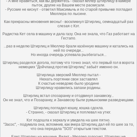
- А мне нравиться, как вы держитесь - сказал мллер Штирлицу в камере
пыток, другие на Вашем месте раскисали.
- Русские не киснут - ответил Максимычь и по старой привычке погладил
Мюллера по лысине.
Как прекрасны мгновения весны! - воскликнул Штирлиц, семнадцатый раз
слезая с Кэт.
Радистка Кет села в машину и дала газу. Она не знала, что Газ работает на
Гестапо.
...раз в неделю Штирлиц и Мюллер брали казённую машину и катались на
ней по очереди...
Но иногда очередь успевала рызбегаться...
Штирлиц разделся догола, потому что точно знал, что первый гол в ворота
немецких "Дойчланд против Штирлиц" забьёт именно он.
Штирлица зверский Мюллер пытал -
Нюхать портянки свои заставлял
К счастью неведомо было уродине
Штирлицу нравились запахи родины.
Штирлиц встал спозаранку и отодвинул занавеску...
Он не знал, что и Позаранку, и Занавеску были румынскими разведчицами.
Штирлиц погладил кошку, кошка сдохла.
- Странно, - сказал Штирлиц и поплевал на утюг.
Кэт подошла к зеркалу и увидела на шее пятно.
"Засос", - подумала она, вспомнив, как вчера Штирлиц дал ей по шее за то,
что она передала "SОS" открытым текстом.
Едет Штирлиц на машине. Видит - Мюллер голосует. Штирлиц не