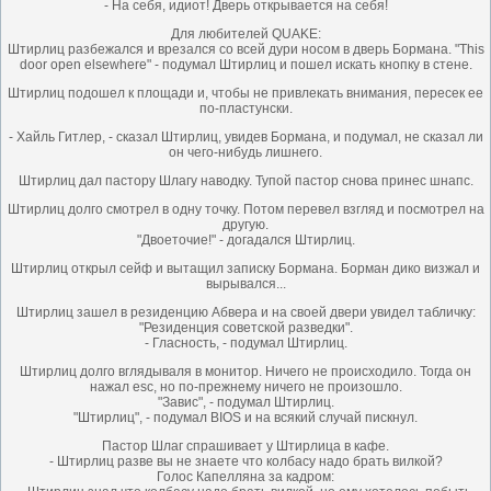
- На себя, идиот! Дверь открывается на себя!
Для любителей QUAKE:
Штирлиц разбежался и врезался со всей дури носом в дверь Бормана. "This
door open elsewhere" - подумал Штирлиц и пошел искать кнопку в стене.
Штирлиц подошел к площади и, чтобы не привлекать внимания, пересек ее
по-пластунски.
- Хайль Гитлер, - сказал Штирлиц, увидев Бормана, и подумал, не сказал ли
он чего-нибудь лишнего.
Штирлиц дал пастору Шлагу наводку. Тупой пастор снова принес шнапс.
Штирлиц долго смотрел в одну точку. Потом перевел взгляд и посмотрел на
другую.
"Двоеточие!" - догадался Штирлиц.
Штирлиц открыл сейф и вытащил записку Бормана. Борман дико визжал и
вырывался...
Штирлиц зашел в резиденцию Aбвера и на своей двери увидел табличку:
"Резиденция советской разведки".
- Гласность, - подумал Штирлиц.
Штирлиц долго вглядываля в монитор. Ничего не происходило. Тогда он
нажал esc, но по-прежнему ничего не произошло.
"Завис", - подумал Штирлиц.
"Штирлиц", - подумал BIOS и на всякий случай пискнул.
Пастор Шлаг спрашивает у Штирлица в кафе.
- Штирлиц разве вы не знаете что колбасу надо брать вилкой?
Голос Капелляна за кадром: