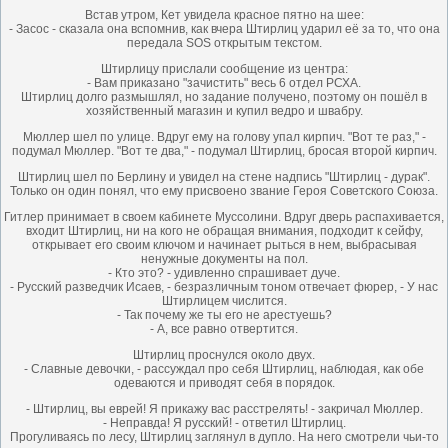
Встав утром, Кет увидела красное пятно на шее:
- Засос - сказала она вспомнив, как вчера Штирлиц ударил её за то, что она
передала SOS открытым текстом.
Штирлицу прислали сообщение из центра:
- Вам приказано "зачистить" весь 6 отдел РСХА.
Штирлиц долго размышлял, но задание получено, поэтому он пошёл в
хозяйственный магазин и купил ведро и швабру.
Мюллер шел по улице. Вдруг ему на голову упал кирпич. "Вот те раз," -
подумал Мюллер. "Вот те два," - подумал Штирлиц, бросая второй кирпич.
Штирлиц шел по Берлину и увидел на стене надпись "Штирлиц - дурак".
Только он один понял, что ему присвоено звание Героя Советского Союза.
Гитлер принимает в своем кабинете Муссолини. Вдруг дверь распахивается,
входит Штирлиц, ни на кого не обращая внимания, подходит к сейфу,
открывает его своим ключом и начинает рыться в нем, выбрасывая
ненужные документы на пол.
- Кто это? - удивленно спрашивает дуче.
- Русский разведчик Исаев, - безразличным тоном отвечает фюрер, - У нас
Штирлицем числится.
- Так почему же ты его не арестуешь?
- А, все равно отвертится.
Штирлиц проснулся около двух.
- Славные девочки, - рассуждал про себя Штирлиц, наблюдая, как обе
одеваются и приводят себя в порядок.
- Штирлиц, вы еврей! Я прикажу вас расстрелять! - закричал Мюллер.
- Неправда! Я русский! - ответил Штирлиц.
Прогуливаясь по лесу, Штирлиц заглянул в дупло. На него смотрели чьи-то