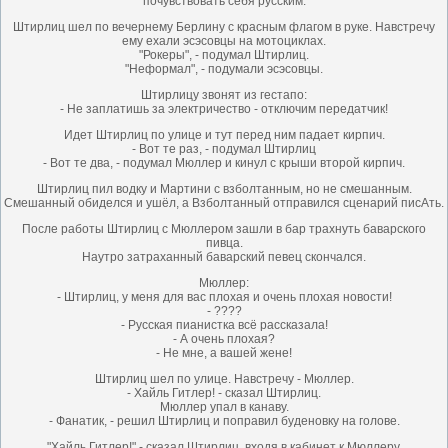
почувствовать себя русским.
Штирлиц шел по вечернему Берлину с красным флагом в руке. Навстречу
ему ехали эсэсовцы на мотоциклах.
"Рокеры", - подумал Штирлиц.
"Неформал", - подумали эсэсовцы.
Штирлицу звонят из гестапо:
- Не заплатишь за электричество - отключим передатчик!
Идет Штирлиц по улице и тут перед ним падает кирпич.
- Вот те раз, - подумал Штирлиц
- Вот те два, - подумал Мюллер и кинул с крыши второй кирпич.
Штирлиц пил водку и Мартини с взболтанным, но не смешанным.
Смешанный обиделся и ушёл, а Взболтанный отправился сценарий писАть.
После работы Штирлиц с Мюллером зашли в бар трахнуть баварского
пивца.
Наутро затраханный баварский певец скончался.
Мюллер:
- Штирлиц, у меня для вас плохая и очень плохая новости!
- ????
- Русская пианистка всё рассказала!
- А очень плохая?
- Не мне, а вашей жене!
Штирлиц шел по улице. Навстречу - Мюллер.
- Хайль Гитлер! - сказал Штирлиц.
Мюллер упал в канаву.
- Фанатик, - решил Штирлиц и поправил буденовку на голове.
"Хайль Гитлер!" - сказал Штирлиц, входя в кабинет к Мюллеру.