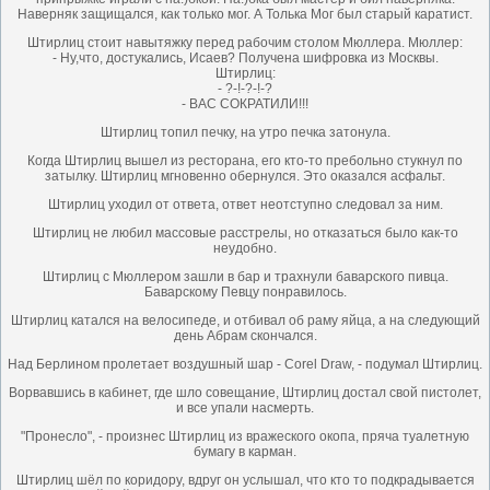
Наверняк защищался, как только мог. А Толька Мог был старый каратист.
Штирлиц стоит навытяжку перед рабочим столом Мюллера. Мюллер:
- Ну,что, достукались, Исаев? Получена шифровка из Москвы.
Штирлиц:
- ?-!-?-!-?
- ВАС СОКРАТИЛИ!!!
Штирлиц топил печку, на утро печка затонула.
Когда Штирлиц вышел из ресторана, его кто-то пребольно стукнул по
затылку. Штирлиц мгновенно обернулся. Это оказался асфальт.
Штирлиц уходил от ответа, ответ неотступно следовал за ним.
Штирлиц не любил массовые расстрелы, но отказаться было как-то
неудобно.
Штирлиц с Мюллером зашли в бар и трахнули баварского пивца.
Баварскому Певцу понравилось.
Штирлиц катался на велосипеде, и отбивал об раму яйца, а на следующий
день Абрам скончался.
Над Берлином пролетает воздушный шар - Corel Draw, - подумал Штирлиц.
Ворвавшись в кабинет, где шло совещание, Штирлиц достал свой пистолет,
и все упали насмерть.
"Пронесло", - произнес Штирлиц из вражеского окопа, пряча туалетную
бумагу в карман.
Штирлиц шёл по коридору, вдруг он услышал, что кто то подкрадывается