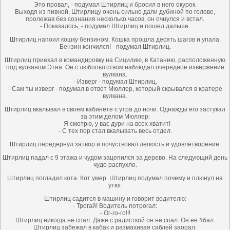
Это провал, - подумал Штирлиц и бросил в него окурок.
Выходя из пивной, Штирлицу очень сильно дали дубиной по голове,
пролежав без сознания несколько часов, он очнулся и встал.
- Показалось, - подумал Штирлиц и пошел дальше.
Штирлиц напоил кошку бензином. Кошка прошла десять шагов и упала.
Бензин кончился! - подумал Штирлиц.
Штирлиц приехал в командировку на Сицилию, в Катанию, расположенную
под вулканом Этна. Он с любопытством наблюдал очередное извержение
вулкана.
- Изверг - подумал Штирлиц.
- Сам ты изверг - подумал в ответ Мюллер, который скрывался в кратере
вулкана.
Штирлиц вкалывал в своем кабинете с утра до ночи. Однажды его застукал
за этим делом Мюллер:
- Я смотрю, у вас дури на всех хватит!
- С тех пор стал вкалывать весь отдел.
Штирлиц передернул затвор и почуствовал легкость и удовлетворение.
Штирлиц падал с 9 этажа и чудом зацепился за дерево. На следующий день
чудо распухло.
Штирлиц погладил кота. Кот умер. Штирлиц подумал почему и плюнул на
утюг.
Штирлиц садится в машину и говорит водителю:
- Трогай! Водитель потрогал:
- Ог-го-го!!!
Штирлиц никогда не спал. Даже с радисткой он не спал. Он ее #бал.
Штирлиц забежал в кабак и размахивая саблей заорал: