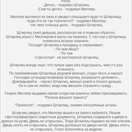
глаза.
- Дятел, - подумал Штирлиц.
- Сам ты дятел, - подумал Мюллер.
Мюллер выглянул из окна и увидел спешащего куда-то Штирлица.
- Куда это он так торопится? - подумал Мюллер.
- Не твое собачье дело, - подумал Штирлиц.
Щтирлиц снял девушку, расспросил ее и повесил обратно.
Штирлиц играл с Мюллером в карты на пианино. С тех пор у Штирлица
появилось второе пианино.
Походит Штирлиц к продавцу и спрашивает:
- По чем яйца?
- По три.
- Сам потри! - не растерялся Штирлиц.
Штирлиц всегда знал, что лучше один раз подслушать, чем сто раз
услышать.
По приближению Штирлица рядовой вскочил, отдал честь и сказал:
- Господин штандартенфюрер Штирлиц, разрешите доложить...
- Докладывайте, - сказал Штирлиц, махнул рукой и пошел дальше.
Он и сам не любил, когда ему мешали справлять нужду...
Генрих Мюллер выдавая своим солдатам гранаты любил приговаривать:
"Получи фашист гранату"
"Пронесло", - подумал Штирлиц, снимая обоср#нные штаны.
Штирлиц увидел, что Мюллер вышел из своего кабинета. Решив
сфотографировать секретные документы, Штирлиц подкарлся к двери и
дернул за ручку. Дверь не открылась. Тогда Штирлиц надавил на нее плечом.
Дверь опять не открылась. Штирлиц долбанул по двери ногой. Дверь опять
не открылась. Голос Копелляна за кадром: