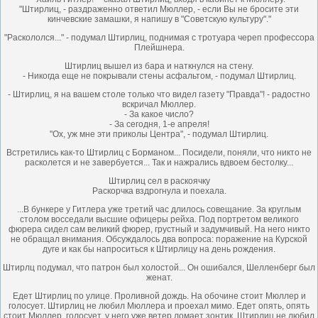
"Штирлиц, - раздраженно ответил Мюллер, - если Вы не бросите эти
кинчевские замашки, я напишу в "Советскую культуру"."
"Раскололся..." - подумал Штирлиц, поднимая с тротуара череп профессора
Плейшнера.
Штирлиц вышел из бара и наткнулся на стену.
- Никогда еще не покрывали стены асфальтом, - подумал Штирлиц.
- Штирлиц, я на вашем столе только что видел газету "Правда"! - радостно
вскричал Мюллер.
- За какое число?
- За сегодня, 1-е апреля!
"Ох, уж мне эти приколы Центра", - подумал Штирлиц.
Встретились как-то Штирлиц с Борманом... Посидели, поняли, что никто не
расколется и не завербуется... Так и нажрались вдвоем бестолку...
Штирлиц сел в раскоячку
Раскорчка вздрогнула и поехала.
...В бункере у Гитлера уже третий час длилось совещание. За круглым
столом восседали высшие офицеры рейха. Под портретом великого
фюрера сидел сам великий фюрер, грустный и задумчивый. На него никто
не обращал внимания. Обсуждалось два вопроса: поражение на Курской
дуге и как бы напроситься к Штирлицу на день рождения.
Штирлц подумал, что патрон был холостой... Он ошибался, Шелленберг был
женат.
Едет Штирлиц по улице. Проливной дождь. На обочине стоит Мюллер и
голосует. Штирлиц не любил Мюллера и проехал мимо. Едет опять, опять
стоит Мюллер, голосует, у него уже ветер ломает зонтик. Штирлиц не любил