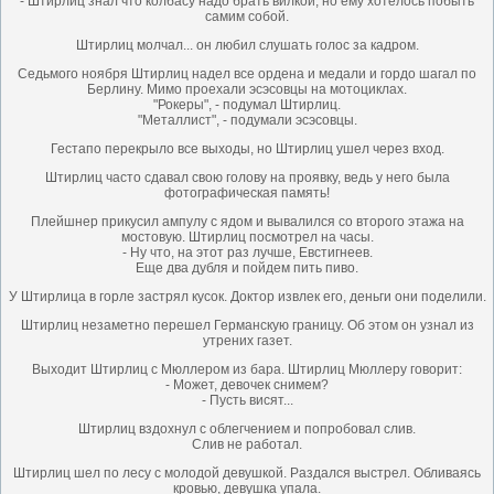
- Штирлиц знал что колбасу надо брать вилкой, но ему хотелось побыть
самим собой.
Штирлиц молчал... он любил слушать голос за кадром.
Седьмого ноября Штирлиц надел все ордена и медали и гордо шагал по
Берлину. Мимо проехали эсэсовцы на мотоциклах.
"Рокеры", - подумал Штирлиц.
"Металлист", - подумали эсэсовцы.
Гестапо перекрыло все выходы, но Штирлиц ушел через вход.
Штирлиц часто сдавал свою голову на проявку, ведь у него была
фотографическая память!
Плейшнер прикусил ампулу с ядом и вывалился со второго этажа на
мостовую. Штирлиц посмотрел на часы.
- Ну что, на этот раз лучше, Евстигнеев.
Еще два дубля и пойдем пить пиво.
У Штирлица в горле застрял кусок. Доктор извлек его, деньги они поделили.
Штирлиц незаметно перешел Германскую границу. Об этом он узнал из
утрених газет.
Выходит Штирлиц с Мюллером из бара. Штирлиц Мюллеру говорит:
- Может, девочек снимем?
- Пусть висят...
Штирлиц вздохнул с облегчением и попробовал слив.
Слив не работал.
Штирлиц шел по лесу с молодой девушкой. Раздался выстрел. Обливаясь
кровью, девушка упала.