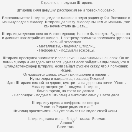
- Стреляют, - подумал Штирлиц.
Штирлиц снял девушку, расспросил ее и повесил обратно.
В явочном месте Штирлиц сидел в машине и ждал радистку Кэт. Внезапно в
машину подсел Мюллер. Штирлиц дал газу. Мюллер вышел из машины, так
как нечем стало дышать...
Штирлиц медленно шел по Александрплац. На нем была одета буденновка
и длинная кавалерийская шинель. Навстречу громыхая промчался грузовик
полный эсэсовцев.
- Металлисты, - подумал Штирлиц.
- Неформал, - подумали эсэсовцы.
Штирлиц проснулся в комнате с зарешеченными окнами и на нарах. Он не
помнил, когда и как здесь оказался. Думает если зайдут немцы скажу, что я
штандартенфюрер Штирлиц, если зайдут русские скажу, что я полковник
Исаев.
Открывается дверь, входит милиционер и говорит:
- Ну вы вчера и нажрались, товарищ Тихонов!
Идет Штирлиц весной по дороге, смотрит, а на деревьях почки. "Oпять
Mюллер зверствует" - подумал Штирлиц.
Лампа горела, но света не давала.
- Непорядок, - подумал Штирлиц и выключил лампу. Света дала.
Штирлицу пришла шифровка из центра:
"У вас на Родине родился сын."
Штирлиц прослезился - он уже семь лет не видел своей жены...
- Штирлиц, ваша жена - бл#дь! - сказал Борман.
- А ваша?
- B все-таки...