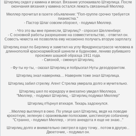
Штирлиц сидел у камина и вязал. Вязание успокаивало Штирлица. После
окончания вязания у камина остался лежать связанный Мюллер.
Мюллер прочитал в газете объявление: "Поп-группе срочно требуется
пианистка."
- Пастор Шлаг совсем оборзел, - подумал Мюллер.
- Что это вы мне принесли, Штирлиц? - спросил Шелленберг.
- С основной работы разрешение на совместительство, - ответил он.
Совесть чекиста не позволяла ему незаконно получать вторую зарплату.
Штирлиц ехал по Берлину и заметил на углу Фридрихсштрассе человека в
длиннополой красноармейской шинели и буденовке, лениво рубившего
прохожих шашкой образца 1911 года.
- Связной, - смекнул Штирлиц.
- Фу-ты ну-ты, - сказал Штирлиц и побрызгал Нуты дезодорантом.
Штирлиц знал наверняка.... Наверняк тоже знал Штирлица.
Штирлиц забил стрелку. Агент Стрелка умирала долго и мучительно.
Штирлиц шел по коридору и внезапно увидел Мюллера.
"Мюллер, - подумал Штирлиц, - Штирлиц подумал Мюллер"
Штирлиц п%рнул втихаря. Тихарь задохнулся.
...Мюллер выглянул в окно. По улице шел Штирлиц, ведя на поводке
крохотную, зеленую с оранжевыми полосками, шестиногую собачонку.
"Странно, - подумал Мюллер, - этого анекдота я еще не знаю..."
Штирлиц долго и внимательно смотрел в одну точку... потом в другую...
Двоеточие, - подумал он.