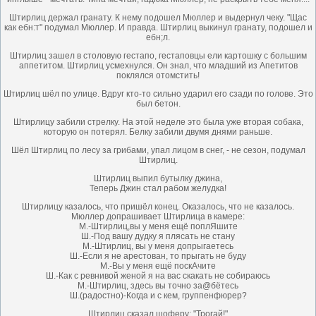
Штирлиц держал гранату. К нему подошел Мюллер и выдернул чеку. "Щас
как ебн:т" подумал Мюллер. И правда. Штирлиц выкинул гранату, подошел и
ебн;л.
Штирлиц зашел в столовую гестапо, гестаповцы ели картошку с большим
аппетитом. Штирлиц усмехнулся. Он знал, что младший из Апетитов
поклялся отомстить!
Штирлиц шёл по улице. Вдруг кто-то сильно ударил его сзади по голове. Это
был бетон.
Штирлицу забили стрелку. На этой неделе это была уже вторая собака,
которую он потерял. Белку забили двумя днями раньше.
Шёл Штирлиц по лесу за грибами, упал лицом в снег, - не сезон, подумал
Штирлиц.
Штирлиц выпил бутылку джина,
Теперь Джин стал рабом желудка!
Штирлицу казалось, что пришёл конец. Оказалось, что не казалось.
Мюллер допрашивает Штирлица в камере:
М.-Штирлиц,вы у меня ещё поплЯшите
Ш.-Под вашу дудку я плясать не стану
М.-Штирлиц, вы у меня допрыгаетесь
Ш.-Если я не арестован, то прыгать не буду
М.-Вы у меня ещё поскАчите
Ш.-Как с ревнивой женой я на вас скакать не собираюсь
М.-Штирлиц, здесь вы точно за@бётесь
Ш.(радостно)-Когда и с кем, группенфюрер?
Штирлиц сказал шоферу: "Трогай!"