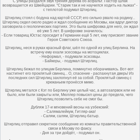
С улицы раздался звук трения дерева об асфальт. Пастор Шлак
возвращается из Швейцарии. "Старик так и не научился ходить на лыжах" -
с теплотой подумал Штирлиц.
Штирлиц стоял с бодуна над картой СССР, его сильно рвало на родину...
Штирлиц сидел около радио и ждал сообщение из Москвы, как вдруг диктор
заговорила о геологических партиях. Это была шифровка для него, он ждал
её уже 5 лет. В шифровке значилось:
- Если товарищ Юстас просидит в Германии ещё 5 лет, ему присвоят звание
Героя Советского Союза.
Штирлиц, неся в руках красный флаг, шёл по одной из улиц Берлина. На
встречу ему ехали эсесовцы на мотоциклах.
- Неформал, - подумали эсэсовцы.
- Байкеры, - подумал Штирлиц.
Штирлиц бежал по улицам Берлина, поминутно оборачиваясь. Вот-вот
настигнет его проклятый свинец... О, спасение - распахнутая дверь! Из
последних сил Штирлиц захлопнул её за собой. Проклятый свинец с
хрюканьем пронёсся мимо.
Щтирлиц метался с Кэт по Берлину уже целый час, а автозапрвок или не
было, или были закрыты или, Мюллер повысил цены до предела, чего
Штирлиц позволить себе не смог бы.
Дубляж 17-и мгновений весны на узбекский:
- Салямалейкум, Гитляр-ака!
- Салям, сaлям, Штирлиц-батыр.
Штирлиц отправил секретное сообщение из комнаты правительственной
связи в Москву по факсу.
- Дня за три дойдёт, - подумал он.