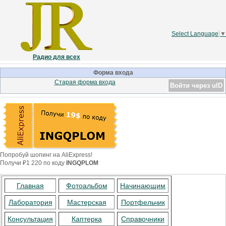
Select Language
▼
Радио для всех
Форма входа
Старая форма входа
Войти через uID
Попробуй шопинг на AliExpress!
Получи ₽1 220 по коду
INGQPLOM
Главная
Фотоальбом
Начинающим
Лаборатория
Мастерская
Портфельчик
Консультация
Каптерка
Справочники