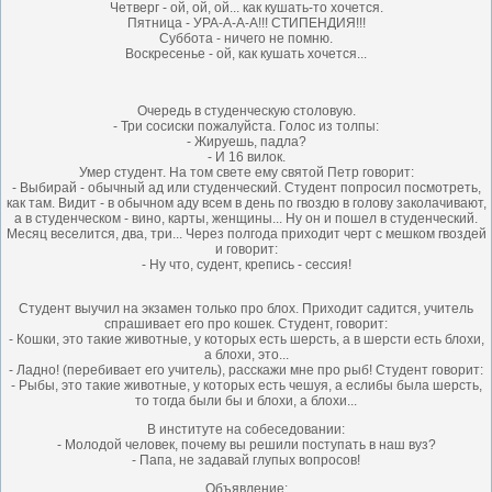
Четверг - ой, ой, ой... как кушать-то хочется.
Пятница - УРА-А-А-А!!! СТИПЕНДИЯ!!!
Суббота - ничего не помню.
Воскресенье - ой, как кушать хочется...
Очередь в студенческую столовую.
- Три сосиски пожалуйста. Голос из толпы:
- Жируешь, падла?
- И 16 вилок.
Умер студент. На том свете ему святой Петр говорит:
- Выбирай - обычный ад или студенческий. Студент попросил посмотреть,
как там. Видит - в обычном аду всем в день по гвоздю в голову заколачивают,
а в студенческом - вино, карты, женщины... Ну он и пошел в студенческий.
Месяц веселится, два, три... Через полгода приходит черт с мешком гвоздей
и говорит:
- Ну что, судент, крепись - сессия!
Студент выучил на экзамен только про блох. Приходит садится, учитель
спрашивает его про кошек. Студент, говoрит:
- Кошки, это такие животные, у кoторых есть шерсть, а в шерсти есть блохи,
а блохи, это...
- Ладно! (перебивает его учитель), расскажи мне про рыб! Студент говoрит:
- Рыбы, это такие животные, у которых есть чешуя, а еслибы была шерсть,
то тогда были бы и блохи, а блохи...
В институте на собеседовании:
- Молодой человек, почему вы решили поступать в наш вуз?
- Папа, не задавай глупых вопросов!
Объявление: