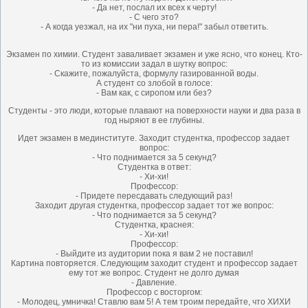
- Да нет, послал их всех к черту!
- С чего это?
- А когда уезжал, на их "ни пуха, ни пера!" забыл ответить.
Экзамен по химии. Студент заваливает экзамен и уже ясно, что конец. Кто-
то из комиссии задал в шутку вопрос:
- Скажите, пожалуйста, формулу газированной воды.
А студент со злобой в голосе:
- Вам как, с сиропом или без?
Студенты - это люди, которые плавают на поверхности науки и два раза в
год ныряют в ее глубины.
Идет экзамен в мединституте. Заходит студентка, профессор задает
вопрос:
- Что поднимается за 5 секунд?
Студентка в ответ:
- Хи-хи!
Профессор:
- Придете пересдавать следующий раз!
Заходит другая студентка, профессор задает тот же вопрос:
- Что поднимается за 5 секунд?
Студентка, краснея:
- Хи-хи!
Профессор:
- Выйдите из аудитории пока я вам 2 не поставил!
Картина повторяется. Следующим заходит студент и профессор задает
ему тот же вопрос. Студент не долго думая
- Давление.
Профессор с восторгом:
- Молодец, умничка! Ставлю вам 5! А тем троим передайте, что ХИХИ