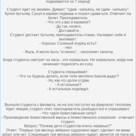
поднимается за 7 секунд!
Студент идет на экзамен. Думает: "сдам - напьюсь, не сдам - напьюсь".
Купил бутылку. Сунул в карман пиджака и пошел сдаваться. Отвечает на
билет. Преподаватель:
- Что это у вас в кармане?
- Да так, ничего.
- Доставайте.
Студент достает бутылку, преподаватель стакан. Наливает себе и
выпивает:
- Хорошо. Соленый огурец есть?
- Нет.
- Жаль. А могло быть "отлично", - заполняет зачетку.
Когда студенты смотрят на часы - это нормально. Не нормально, когда они
начинают подносить их к уху.
Студента спрашивают:
- Что ты будешь делать, если тебе миллион баксов дадут?
- Ну, как что долги отдам.
- А остальные?
- А остальные подождут.
Выгнали студента с физмата, но на зло постутил на факультет теологии.
Идет лекция, студент спит, преподователь разбудил его и спрашивает:
- Что такое божественная сила?
- Произведение божественной массы и божественного ускорения - отвечает
студент.
Вопрос: "Почему дети студентов оченъ нервные?"
Ответ: "Первые три месяца эмбрион судорожно ждет, сделает ли мама
аборт или нет. Следующие три месяца эмбрион гадает, женится ли папа на