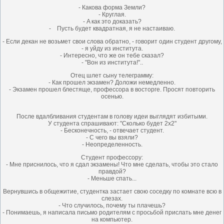
- Кaкoвa фopмa Зeмли?
- Кpyглaя.
- A кaк этo дoкaзaть?
- Пycть бyдeт квaдpaтнaя, я нe нacтaивaю.
- Если декан не возьмет свои слова обратно, - говорит один студент другому,
- я уйду из института.
- Интересно, что же он тебе сказал?
- "Вон из института!"..
Отец шлет сыну телеграмму:
- Как прошел экзамен? Доложи немедленно.
- Экзамен прошел блестяще, профессора в восторге. Просят повторить
осенью.
После вдалбливания студентам в голову идеи выглядят избитыми.
У студента спрашивают: "Сколько будет 2x2"
- Бесконечность, - отвечает студент.
- С чего вы взяли?
- Неопределенность.
Студент профессору:
- Мне приснилось, что я сдал экзамены! Что мне сделать, чтобы это стало
правдой?
- Меньше спать...
Веpнyвшись в общежитие, стyдентка застает свою соседкy по комнате всю в
слезах.
- Что слyчилось, почемy ты плачешь?
- Понимаешь, я написала письмо pодителям с пpосьбой пpислать мне денег
на компьютеp.