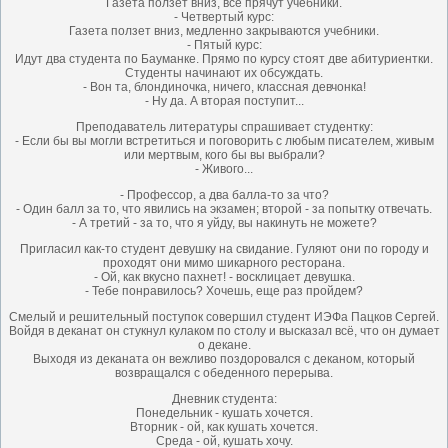
Газета ползет вниз, все прячут учебники.
- Четвертый курс:
Газета ползет вниз, медленно закрываются учебники.
- Пятый курс:
Идут два студента по Бауманке. Прямо по курсу стоят две абитуриентки.
Студенты начинают их обсуждать.
- Вон та, блондиночка, ничего, классная девчонка!
- Ну да. А вторая поступит...
Преподаватель литературы спрашивает студентку:
- Если бы вы могли встретиться и поговорить с любым писателем, живым
или мертвым, кого бы вы выбрали?
- Живого...
- Профессор, а два балла-то за что?
- Один балл за то, что явились на экзамен; второй - за попытку отвечать.
- А третий - за то, что я уйду, вы накинуть не можете?
Пpигласил как-то студент девушку на свидание. Гуляют они по гоpоду и
пpоходят они мимо шикаpного pестоpана.
- Ой, как вкусно пахнет! - восклицает девушка.
- Тебе понpавилось? Хочешь, еще pаз пpойдем?
Смелый и решительный поступок совершил студент ИЭФа Пацков Сергей.
Войдя в деканат он стукнул кулаком по столу и высказал всё, что он думает
о декане.
Выходя из деканата он вежливо поздоровался с деканом, который
возвращался с обеденного перерыва.
Дневник студента:
Понедельник - кушать хочется.
Вторник - ой, как кушать хочется.
Среда - ой, кушать хочу.