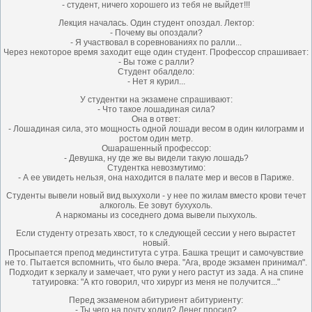
- студент, ничего хорошего из тебя не выйдет!!!
Лекция началась. Один студент опоздал. Лектор:
- Почему вы опоздали?
- Я участвовал в соревнованиях по ралли...
Через некоторое время заходит еще один студент. Профессор спрашивает:
- Вы тоже с ралли?
Студент обалдело:
- Нет я курил...
У студентки на экзамене спрашивают:
- Что такое лошадиная сила?
Она в ответ:
- Лошадиная сила, это мощность одной лошади весом в один килограмм и
ростом один метр.
Ошарашенный профессор:
- Девушка, ну где же вы видели такую лошадь?
Студентка невозмутимо:
- А ее увидеть нельзя, она находится в палате мер и весов в Париже.
Студенты вывели новый вид выхухоли - у нее по жилам вместо крови течет
алкоголь. Ее зовут бухухоль.
А наркоманы из соседнего дома вывели пыхухоль.
Если студенту отрезать хвост, то к следующей сессии у него вырастет
новый.
Просыпается препод мединститута с утра. Башка трещит и самочувствие
не то. Пытается вспомнить, что было вчера. "Ага, вроде экзамен принимал".
Подходит к зеркалу и замечает, что руки у него растут из зада. А на спине
татуировка: "А кто говорил, что хирург из меня не получится..."
Перед экзаменом абитуриент абитуриенту:
- Ты чего на почту ходил? Денег просил?