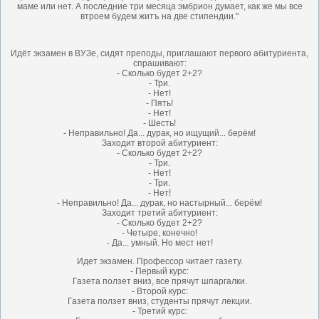
маме или нет. А последние три месяца эмбрион думает, как же мы все
втроем будем житъ на две стипендии."
Идёт экзамен в ВУЗе, сидят преподы, приглашают первого абитуриента,
спрашивают:
- Сколько будет 2+2?
- Три.
- Нет!
- Пять!
- Нет!
- Шесть!
- Неправильно! Да... дурак, но ищущий... берём!
Заходит второй абитуриент:
- Сколько будет 2+2?
- Три.
- Нет!
- Три.
- Нет!
- Неправильно! Да... дурак, но настырный... берём!
Заходит третий абитуриент:
- Сколько будет 2+2?
- Четыре, конечно!
- Да... умный. Но мест нет!
Идет экзамен. Профессор читает газету.
- Первый курс:
Газета ползет вниз, все прячут шпаргалки.
- Второй курс:
Газета ползет вниз, студенты прячут лекции.
- Третий курс: